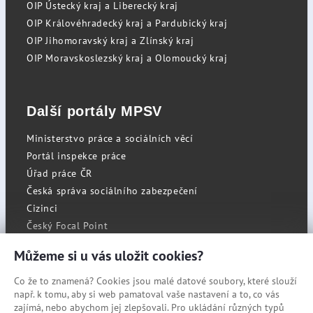
OIP Ústecký kraj a Liberecký kraj
OIP Královéhradecký kraj a Pardubický kraj
OIP Jihomoravský kraj a Zlínský kraj
OIP Moravskoslezský kraj a Olomoucký kraj
Další portály MPSV
Ministerstvo práce a sociálních věcí
Portál inspekce práce
Úřad práce ČR
Česká správa sociálního zabezpečení
Cizinci
Český Focal Point
Můžeme si u vás uložit cookies?
Co že to znamená? Cookies jsou malé datové soubory, které slouží
RSS
např. k tomu, aby si web pamatoval vaše nastavení a to, co vás
Cookies
zajímá, nebo abychom jej zlepšovali. Pro ukládání různých typů