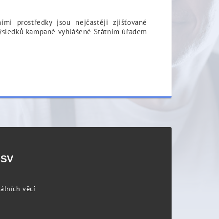
i prostředky jsou nejčastěji zjišťované
h výsledků kampaně vyhlášené Státním úřadem
PSV
álních věcí