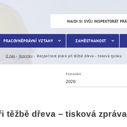
ě dřeva – tisková zpráva
NAJDI SI SVŮJ INSPEKTORÁT PR
PRACOVNĚPRÁVNÍ VZTAHY
ZAMĚSTNANOST
O nás
Novinky
Bezpečnost práce při těžbě dřeva – tisková zpráva
Filtrování
2020
i těžbě dřeva – tisková zpráva