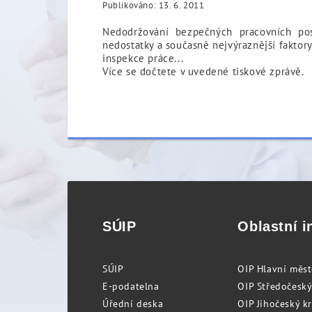
Publikováno: 13. 6. 2011
Nedodržování bezpečných pracovních pos
nedostatky a současně nejvýraznější faktor
inspekce práce...
Více se dočtete v uvedené tiskové zprávě.
SÚIP
Oblastní i
SÚIP
OIP Hlavní měs
E-podatelna
OIP Středočeský
Úřední deska
OIP Jihočeský k