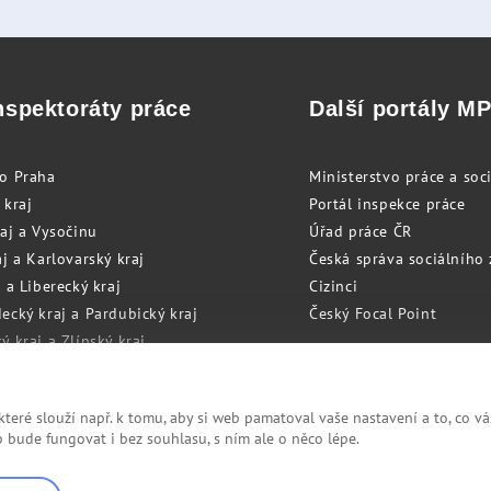
nspektoráty práce
Další portály M
to Praha
Ministerstvo práce a soci
 kraj
Portál inspekce práce
raj a Vysočinu
Úřad práce ČR
j a Karlovarský kraj
Česká správa sociálního
 a Liberecký kraj
Cizinci
ecký kraj a Pardubický kraj
Český Focal Point
 kraj a Zlínský kraj
zský kraj a Olomoucký kraj
eré slouží např. k tomu, aby si web pamatoval vaše nastavení a to, co vá
bude fungovat i bez souhlasu, s ním ale o něco lépe.
Cookies
RSS