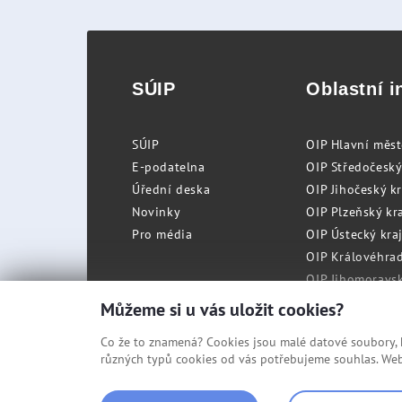
SÚIP
Oblastní i
SÚIP
OIP Hlavní měs
E-podatelna
OIP Středočeský
Úřední deska
OIP Jihočeský k
Novinky
OIP Plzeňský kra
Pro média
OIP Ústecký kraj
OIP Královéhrad
OIP Jihomoravský
OIP Moravskosle
Můžeme si u vás uložit cookies?
Co že to znamená? Cookies jsou malé datové soubory, kt
různých typů cookies od vás potřebujeme souhlas. Web 
© Státní úřad inspekce práce