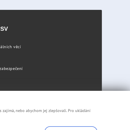
PSV
álních věcí
 zabezpečení
s zajímá, nebo abychom jej zlepšovali. Pro ukládání
Prohlášení o přístupnosti
Mapa stránek