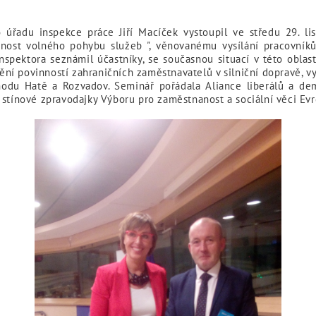
o úřadu inspekce práce Jiří Macíček vystoupil ve středu 29. 
ucnost volného pohybu služeb ", věnovanému vysílání pracovník
nspektora seznámil účastníky, se současnou situací v této oblas
í povinností zahraničních zaměstnavatelů v silniční dopravě, vy
hodu Hatě a Rozvadov. Seminář pořádala Aliance liberálů a d
 stínové zpravodajky Výboru pro zaměstnanost a sociální věci Ev