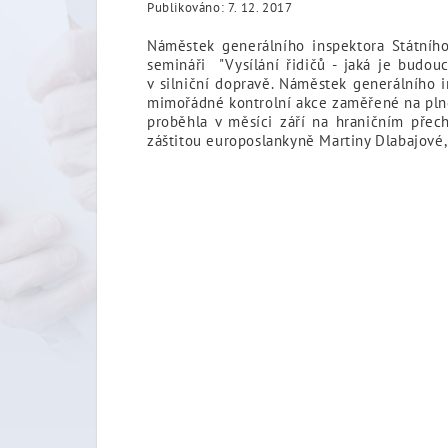
Publikováno: 7. 12. 2017
Náměstek generálního inspektora Státníh
semináři "Vysílání řidičů - jaká je budo
v silniční dopravě. Náměstek generálního i
mimořádné kontrolní akce zaměřené na plněn
proběhla v měsíci září na hraničním přec
záštitou europoslankyně Martiny Dlabajové,