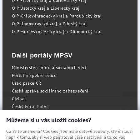
OIP Plzeňský kraj a Karlovarský kraj
OIP Ústecký kraj a Liberecký kraj
OIP Královéhradecký kraj a Pardubický kraj
OIP Jihomoravský kraj a Zlínský kraj
OIP Moravskoslezský kraj a Olomoucký kraj
Další portály MPSV
Ministerstvo práce a sociálních věcí
Portál inspekce práce
Úřad práce ČR
Česká správa sociálního zabezpečení
Cizinci
Český Focal Point
Můžeme si u vás uložit cookies?
Co že to znamená? Cookies jsou malé datové soubory, které slouží
RSS
např. k tomu, aby si web pamatoval vaše nastavení a to, co vás