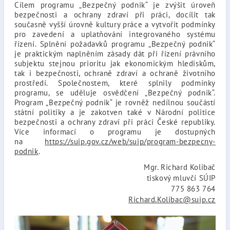
Cílem programu „Bezpečný podnik“ je zvýšit úroveň
bezpečnosti a ochrany zdraví při práci, docílit tak
současně vyšší úrovně kultury práce a vytvořit podmínky
pro zavedení a uplatňování integrovaného systému
řízení. Splnění požadavků programu „Bezpečný podnik“
je praktickým naplněním zásady dát při řízení právního
subjektu stejnou prioritu jak ekonomickým hlediskům,
tak i bezpečnosti, ochraně zdraví a ochraně životního
prostředí. Společnostem, které splnily podmínky
programu, se uděluje osvědčení „Bezpečný podnik“.
Program „Bezpečný podnik“ je rovněž nedílnou součástí
státní politiky a je zakotven také v Národní politice
bezpečnosti a ochrany zdraví při práci České republiky.
Více informací o programu je dostupných
na
https://suip.gov.cz/web/suip/program-bezpecny-
podnik
.
Mgr. Richard Kolibač
tiskový mluvčí SÚIP
775 863 764
Richard.Kolibac@suip.cz