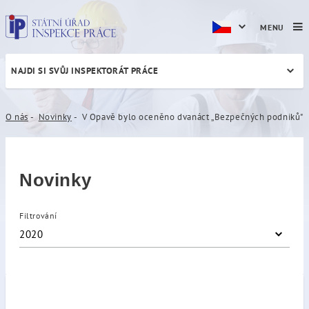
MENU
NAJDI SI SVŮJ INSPEKTORÁT PRÁCE
V Opavě bylo oceněno dvan
O nás
Novinky
V Opavě bylo oceněno dvanáct „Bezpečných podniků"
Novinky
Filtrování
2020