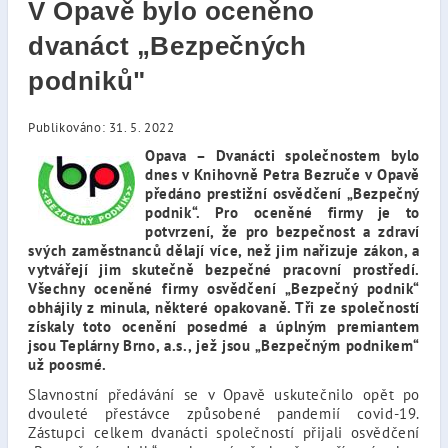
V Opavě bylo oceněno
dvanáct „Bezpečných
podniků"
Publikováno: 31. 5. 2022
Opava – Dvanácti společnostem bylo
dnes v Knihovně Petra Bezruče v Opavě
předáno prestižní osvědčení „Bezpečný
podnik“. Pro oceněné firmy je to
potvrzení, že pro bezpečnost a zdraví
svých zaměstnanců dělají více, než jim nařizuje zákon, a
vytvářejí jim skutečně bezpečné pracovní prostředí.
Všechny oceněné firmy osvědčení „Bezpečný podnik“
obhájily z minula, některé opakovaně. Tři ze společností
získaly toto ocenění posedmé a úplným premiantem
jsou Teplárny Brno, a.s., jež jsou „Bezpečným podnikem“
už poosmé.
Slavnostní předávání se v Opavě uskutečnilo opět po
dvouleté přestávce způsobené pandemií covid-19.
Zástupci celkem dvanácti společností přijali osvědčení