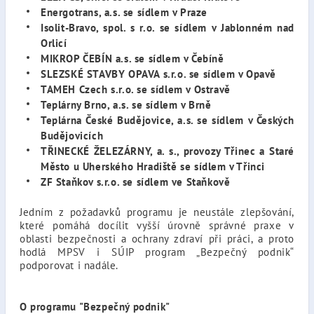
Energotrans, a.s. se sídlem v Praze
Isolit-Bravo, spol. s r.o. se sídlem v Jablonném nad
Orlicí
MIKROP ČEBÍN a.s. se sídlem v Čebíně
SLEZSKÉ STAVBY OPAVA s.r.o. se sídlem v Opavě
TAMEH Czech s.r.o. se sídlem v Ostravě
Teplárny Brno, a.s. se sídlem v Brně
Teplárna České Budějovice, a.s. se sídlem v Českých
Budějovicích
TŘINECKÉ ŽELEZÁRNY, a. s., provozy Třinec a Staré
Město u Uherského Hradiště se sídlem v Třinci
ZF Staňkov s.r.o. se sídlem ve Staňkově
Jedním z požadavků programu je neustále zlepšování,
které pomáhá docílit vyšší úrovně správné praxe v
oblasti bezpečnosti a ochrany zdraví při práci, a proto
hodlá MPSV i SÚIP program „Bezpečný podnik“
podporovat i nadále.
O programu "Bezpečný podnik"