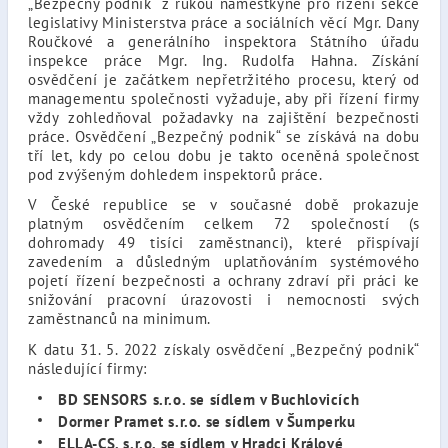
„Bezpečný podnik“ z rukou náměstkyně pro řízení sekce
legislativy Ministerstva práce a sociálních věcí Mgr. Dany
Roučkové a generálního inspektora Státního úřadu
inspekce práce Mgr. Ing. Rudolfa Hahna. Získání
osvědčení je začátkem nepřetržitého procesu, který od
managementu společnosti vyžaduje, aby při řízení firmy
vždy zohledňoval požadavky na zajištění bezpečnosti
práce. Osvědčení „Bezpečný podnik“ se získává na dobu
tří let, kdy po celou dobu je takto oceněná společnost
pod zvýšeným dohledem inspektorů práce.
V České republice se v současné době prokazuje
platným osvědčením celkem 72 společností (s
dohromady 49 tisíci zaměstnanci), které přispívají
zavedením a důsledným uplatňováním systémového
pojetí řízení bezpečnosti a ochrany zdraví při práci ke
snižování pracovní úrazovosti i nemocnosti svých
zaměstnanců na minimum.
K datu 31. 5. 2022 získaly osvědčení „Bezpečný podnik“
následující firmy:
BD SENSORS s.r.o. se sídlem v Buchlovicích
Dormer Pramet s.r.o. se sídlem v Šumperku
ELLA-CS, s.r.o. se sídlem v Hradci Králové