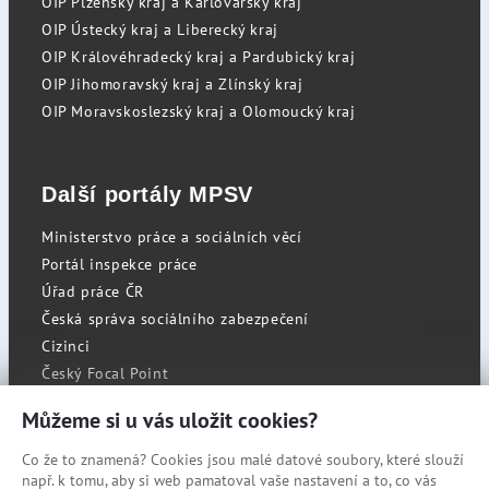
OIP Plzeňský kraj a Karlovarský kraj
OIP Ústecký kraj a Liberecký kraj
OIP Královéhradecký kraj a Pardubický kraj
OIP Jihomoravský kraj a Zlínský kraj
OIP Moravskoslezský kraj a Olomoucký kraj
Další portály MPSV
Ministerstvo práce a sociálních věcí
Portál inspekce práce
Úřad práce ČR
Česká správa sociálního zabezpečení
Cizinci
Český Focal Point
Můžeme si u vás uložit cookies?
Co že to znamená? Cookies jsou malé datové soubory, které slouží
RSS
např. k tomu, aby si web pamatoval vaše nastavení a to, co vás