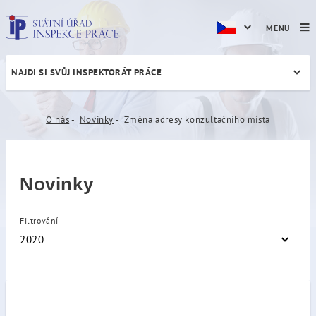
MENU
NAJDI SI SVŮJ INSPEKTORÁT PRÁCE
Změna adresy konzultačníh
O nás
Novinky
Změna adresy konzultačního místa
Novinky
Filtrování
2020