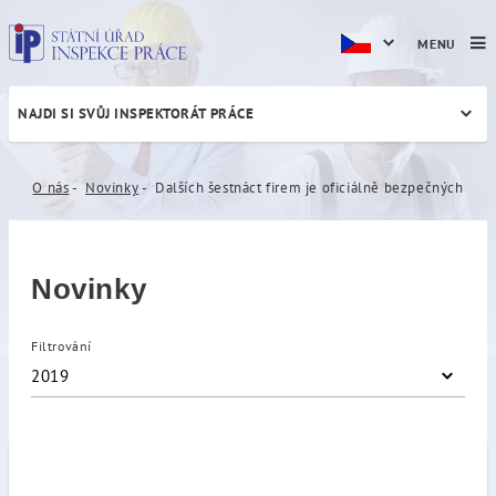
MENU
NAJDI SI SVŮJ INSPEKTORÁT PRÁCE
Dalších šestnáct firem je o
O nás
Novinky
Dalších šestnáct firem je oficiálně bezpečných
Novinky
Filtrování
2019