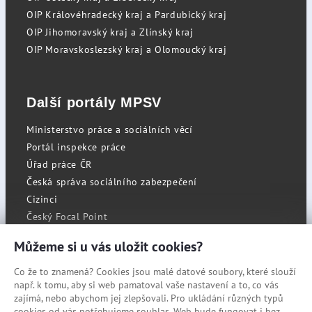
OIP Královéhradecký kraj a Pardubický kraj
OIP Jihomoravský kraj a Zlínský kraj
OIP Moravskoslezský kraj a Olomoucký kraj
Další portály MPSV
Ministerstvo práce a sociálních věcí
Portál inspekce práce
Úřad práce ČR
Česká správa sociálního zabezpečení
Cizinci
Český Focal Point
Můžeme si u vás uložit cookies?
Co že to znamená? Cookies jsou malé datové soubory, které slouží
RSS
např. k tomu, aby si web pamatoval vaše nastavení a to, co vás
Cookies
zajímá, nebo abychom jej zlepšovali. Pro ukládání různých typů
cookies od vás potřebujeme souhlas. Web bude fungovat i bez