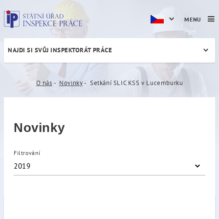
MENU
NAJDI SI SVŮJ INSPEKTORÁT PRÁCE
Setkání SLIC KSS v Lucemb
O nás
Novinky
Setkání SLIC KSS v Lucemburku
Novinky
Filtrování
2019