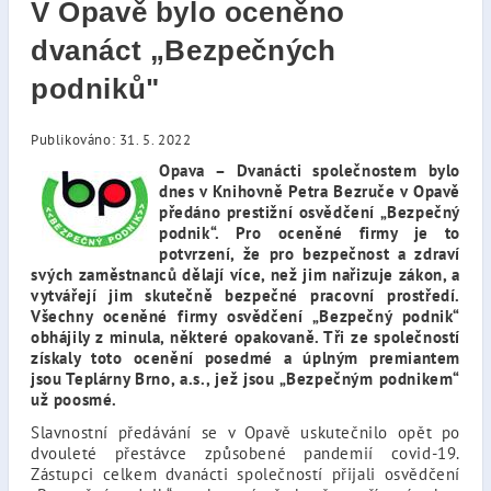
V Opavě bylo oceněno
dvanáct „Bezpečných
podniků"
Publikováno: 31. 5. 2022
Opava – Dvanácti společnostem bylo
dnes v Knihovně Petra Bezruče v Opavě
předáno prestižní osvědčení „Bezpečný
podnik“. Pro oceněné firmy je to
potvrzení, že pro bezpečnost a zdraví
svých zaměstnanců dělají více, než jim nařizuje zákon, a
vytvářejí jim skutečně bezpečné pracovní prostředí.
Všechny oceněné firmy osvědčení „Bezpečný podnik“
obhájily z minula, některé opakovaně. Tři ze společností
získaly toto ocenění posedmé a úplným premiantem
jsou Teplárny Brno, a.s., jež jsou „Bezpečným podnikem“
už poosmé.
Slavnostní předávání se v Opavě uskutečnilo opět po
dvouleté přestávce způsobené pandemií covid-19.
Zástupci celkem dvanácti společností přijali osvědčení