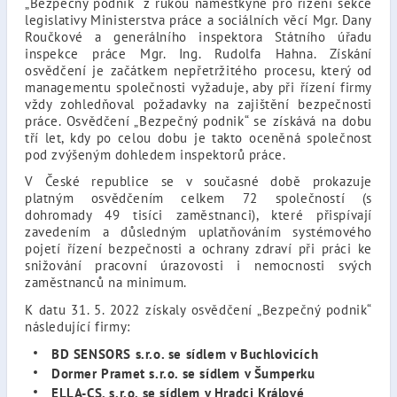
„Bezpečný podnik“ z rukou náměstkyně pro řízení sekce
legislativy Ministerstva práce a sociálních věcí Mgr. Dany
Roučkové a generálního inspektora Státního úřadu
inspekce práce Mgr. Ing. Rudolfa Hahna. Získání
osvědčení je začátkem nepřetržitého procesu, který od
managementu společnosti vyžaduje, aby při řízení firmy
vždy zohledňoval požadavky na zajištění bezpečnosti
práce. Osvědčení „Bezpečný podnik“ se získává na dobu
tří let, kdy po celou dobu je takto oceněná společnost
pod zvýšeným dohledem inspektorů práce.
V České republice se v současné době prokazuje
platným osvědčením celkem 72 společností (s
dohromady 49 tisíci zaměstnanci), které přispívají
zavedením a důsledným uplatňováním systémového
pojetí řízení bezpečnosti a ochrany zdraví při práci ke
snižování pracovní úrazovosti i nemocnosti svých
zaměstnanců na minimum.
K datu 31. 5. 2022 získaly osvědčení „Bezpečný podnik“
následující firmy:
BD SENSORS s.r.o. se sídlem v Buchlovicích
Dormer Pramet s.r.o. se sídlem v Šumperku
ELLA-CS, s.r.o. se sídlem v Hradci Králové