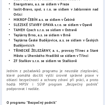
Energotrans, a.s. se sídlem v Praze
Isolit-Bravo, spol. s r.o. se sídlem v Jablonném nad
Orlicí
MIKROP ČEBÍN a.s. se sídlem v Čebíně
SLEZSKÉ STAVBY OPAVA s.r.o. se sídlem v Opavě
TAMEH Czech s.r.o. se sídlem v Ostravě
Teplárny Brno, a.s. se sídlem v Brně
Teplárna České Budějovice, a.s. se sídlem v Českých
Budějovicích
TŘINECKÉ ŽELEZÁRNY, a. s., provozy Třinec a Staré
Město u Uherského Hradiště se sídlem v Třinci
ZF Staňkov s.r.o. se sídlem ve Staňkově
Jedním z požadavků programu je neustále zlepšování,
které pomáhá docílit vyšší úrovně správné praxe v
oblasti bezpečnosti a ochrany zdraví při práci, a proto
hodlá MPSV i SÚIP program „Bezpečný podnik“
podporovat i nadále.
O programu "Bezpečný podnik"