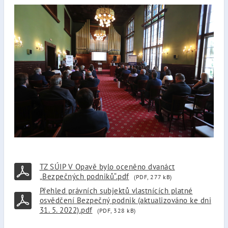
TZ SÚIP V Opavě bylo oceněno dvanáct
„Bezpečných podniků“.pdf
(PDF, 277 kB)
Přehled právních subjektů vlastnících platné
osvědčení Bezpečný podnik (aktualizováno ke dni
31. 5. 2022).pdf
(PDF, 328 kB)