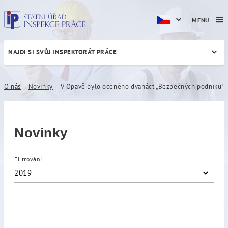
MENU
NAJDI SI SVŮJ INSPEKTORÁT PRÁCE
V Opavě bylo oceněno dvan
O nás
Novinky
V Opavě bylo oceněno dvanáct „Bezpečných podniků"
Novinky
Filtrování
2019