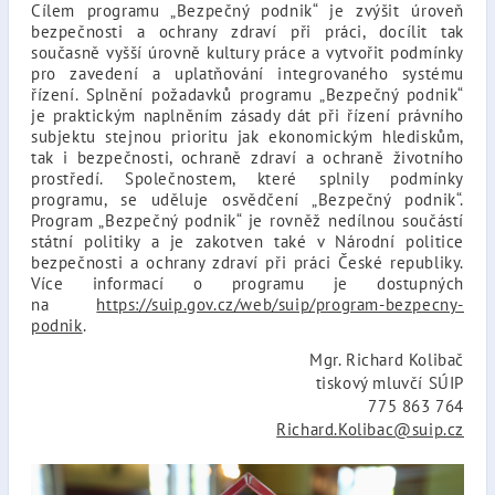
Cílem programu „Bezpečný podnik“ je zvýšit úroveň
bezpečnosti a ochrany zdraví při práci, docílit tak
současně vyšší úrovně kultury práce a vytvořit podmínky
pro zavedení a uplatňování integrovaného systému
řízení. Splnění požadavků programu „Bezpečný podnik“
je praktickým naplněním zásady dát při řízení právního
subjektu stejnou prioritu jak ekonomickým hlediskům,
tak i bezpečnosti, ochraně zdraví a ochraně životního
prostředí. Společnostem, které splnily podmínky
programu, se uděluje osvědčení „Bezpečný podnik“.
Program „Bezpečný podnik“ je rovněž nedílnou součástí
státní politiky a je zakotven také v Národní politice
bezpečnosti a ochrany zdraví při práci České republiky.
Více informací o programu je dostupných
na
https://suip.gov.cz/web/suip/program-bezpecny-
podnik
.
Mgr. Richard Kolibač
tiskový mluvčí SÚIP
775 863 764
Richard.Kolibac@suip.cz