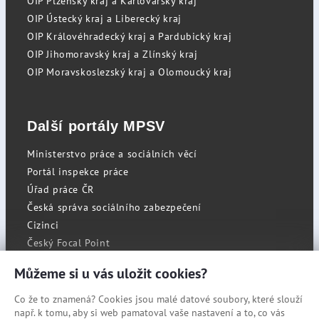
OIP Plzeňský kraj a Karlovarský kraj
OIP Ústecký kraj a Liberecký kraj
OIP Královéhradecký kraj a Pardubický kraj
OIP Jihomoravský kraj a Zlínský kraj
OIP Moravskoslezský kraj a Olomoucký kraj
Další portály MPSV
Ministerstvo práce a sociálních věcí
Portál inspekce práce
Úřad práce ČR
Česká správa sociálního zabezpečení
Cizinci
Český Focal Point
Můžeme si u vás uložit cookies?
Co že to znamená? Cookies jsou malé datové soubory, které slouží
RSS
např. k tomu, aby si web pamatoval vaše nastavení a to, co vás