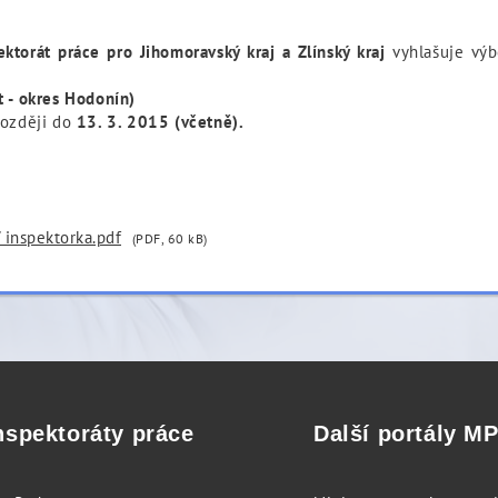
ektorát práce pro Jihomoravský kraj a Zlínský kraj
vyhlašuje vý
t - okres Hodonín)
později do
13. 3. 2015 (včetně).
/ inspektorka.pdf
(PDF, 60 kB)
nspektoráty práce
Další portály M