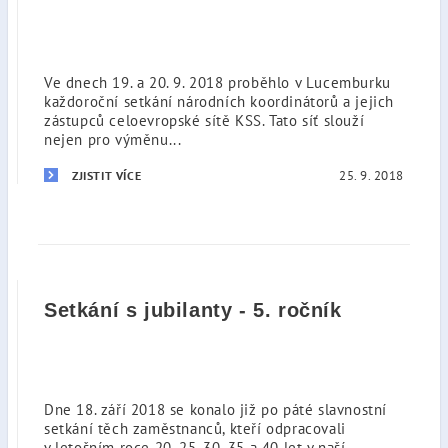
Ve dnech 19. a 20. 9. 2018 proběhlo v Lucemburku
každoroční setkání národních koordinátorů a jejich
zástupců celoevropské sítě KSS. Tato síť slouží
nejen pro výměnu...
25. 9. 2018
ZJISTIT VÍCE
Setkání s jubilanty - 5. ročník
Dne 18. září 2018 se konalo již po páté slavnostní
setkání těch zaměstnanců, kteří odpracovali
v letošním roce 20, 25, 30, 35 a 40 let v naší