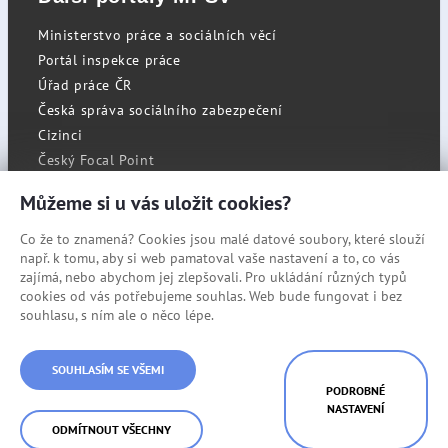
Ministerstvo práce a sociálních věcí
Portál inspekce práce
Úřad práce ČR
Česká správa sociálního zabezpečení
Cizinci
Český Focal Point
Můžeme si u vás uložit cookies?
Co že to znamená? Cookies jsou malé datové soubory, které slouží
RSS
např. k tomu, aby si web pamatoval vaše nastavení a to, co vás
Cookies
zajímá, nebo abychom jej zlepšovali. Pro ukládání různých typů
cookies od vás potřebujeme souhlas. Web bude fungovat i bez
Prohlášení o přístupnosti
souhlasu, s ním ale o něco lépe.
Mapa stránek
© Státní úřad inspekce práce
SOUHLASÍM SE VŠEMI
PODROBNÉ
NASTAVENÍ
ODMÍTNOUT VŠECHNY