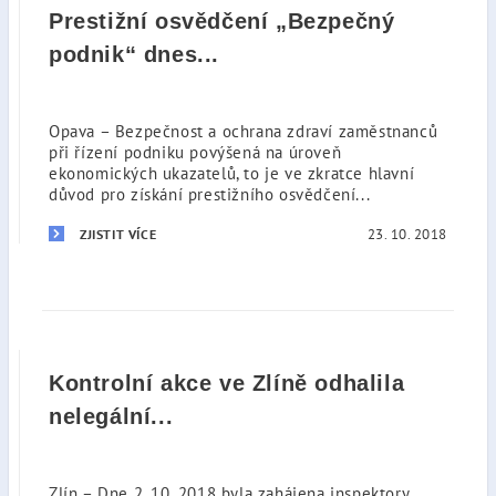
Prestižní osvědčení „Bezpečný
podnik“ dnes...
Opava – Bezpečnost a ochrana zdraví zaměstnanců
při řízení podniku povýšená na úroveň
ekonomických ukazatelů, to je ve zkratce hlavní
důvod pro získání prestižního osvědčení...
23. 10. 2018
ZJISTIT VÍCE
Kontrolní akce ve Zlíně odhalila
nelegální...
Zlín – Dne 2. 10. 2018 byla zahájena inspektory