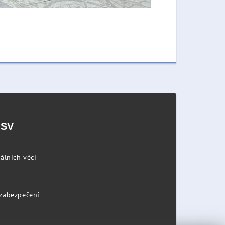
PSV
álních věcí
 zabezpečení