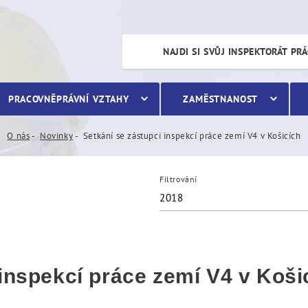
kcí práce zemí V4 v Košicí
NAJDI SI SVŮJ INSPEKTORÁT PR
PRACOVNĚPRÁVNÍ VZTAHY
ZAMĚSTNANOST
O nás
Novinky
Setkání se zástupci inspekcí práce zemí V4 v Košicích
Filtrování
2018
 inspekcí práce zemí V4 v Koši