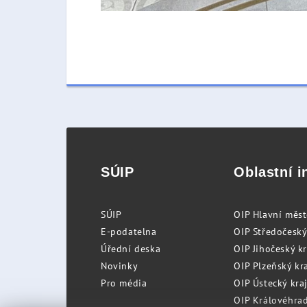
SÚIP
Oblastní i
SÚIP
OIP Hlavní měs
E-podatelna
OIP Středočeský
Úřední deska
OIP Jihočeský k
Novinky
OIP Plzeňský kra
Pro média
OIP Ústecký kraj
OIP Královéhrad