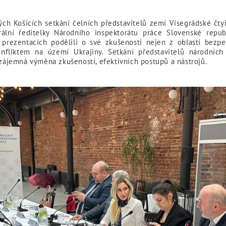
ých Košicích setkání čelních představitelů zemí Visegrádské čt
rální ředitelky Národního inspektorátu práce Slovenské rep
 prezentacích podělili o své zkušenosti nejen z oblasti bezpeč
nfliktem na území Ukrajiny. Setkání představitelů národních
vzájemná výměna zkušeností, efektivních postupů a nástrojů.