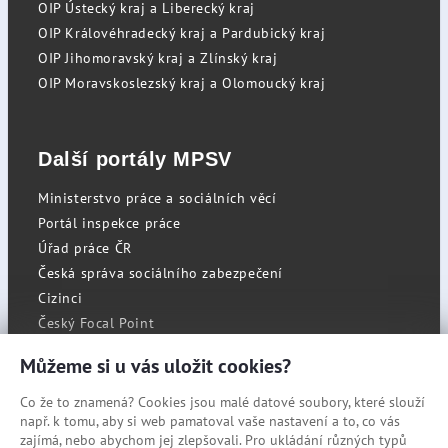
OIP Ústecký kraj a Liberecký kraj
OIP Královéhradecký kraj a Pardubický kraj
OIP Jihomoravský kraj a Zlínský kraj
OIP Moravskoslezský kraj a Olomoucký kraj
Další portály MPSV
Ministerstvo práce a sociálních věcí
Portál inspekce práce
Úřad práce ČR
Česká správa sociálního zabezpečení
Cizinci
Český Focal Point
Můžeme si u vás uložit cookies?
Co že to znamená? Cookies jsou malé datové soubory, které slouží
RSS
např. k tomu, aby si web pamatoval vaše nastavení a to, co vás
Cookies
zajímá, nebo abychom jej zlepšovali. Pro ukládání různých typů