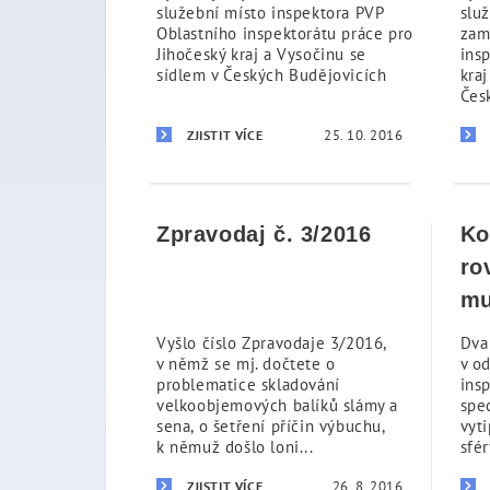
služební místo inspektora PVP
slu
Oblastního inspektorátu práce pro
zam
Jihočeský kraj a Vysočinu se
ins
sídlem v Českých Budějovicích
kraj
Česk
25. 10. 2016
ZJISTIT VÍCE
Zpravodaj č. 3/2016
Ko
ro
mu
Vyšlo číslo Zpravodaje 3/2016,
Dva
v němž se mj. dočtete o
v o
problematice skladování
insp
velkoobjemových balíků slámy a
spe
sena, o šetření příčin výbuchu,
vyt
k němuž došlo loni...
sfér
26. 8. 2016
ZJISTIT VÍCE