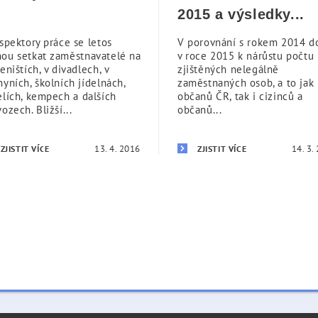
2015 a výsledky...
spektory práce se letos
V porovnání s rokem 2014 d
ou setkat zaměstnavatelé na
v roce 2015 k nárůstu počtu
eništích, v divadlech, v
zjištěných nelegálně
yních, školních jídelnách,
zaměstnaných osob, a to jak
elích, kempech a dalších
občanů ČR, tak i cizinců a
ozech. Bližší...
občanů...
13. 4. 2016
14. 3.
ZJISTIT VÍCE
ZJISTIT VÍCE