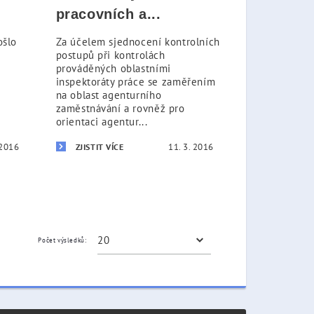
pracovních a...
ošlo
Za účelem sjednocení kontrolních
postupů při kontrolách
prováděných oblastními
inspektoráty práce se zaměřením
na oblast agenturního
zaměstnávání a rovněž pro
orientaci agentur...
 2016
11. 3. 2016
ZJISTIT VÍCE
Počet výsledků: