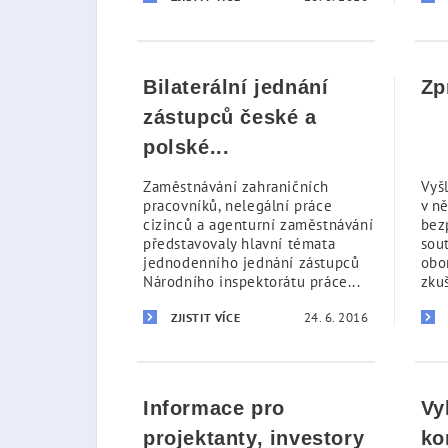
Bilaterální jednání
Zp
zástupců české a
polské...
Zaměstnávání zahraničních
Vyš
pracovníků, nelegální práce
v n
cizinců a agenturní zaměstnávání
bez
představovaly hlavní témata
sou
jednodenního jednání zástupců
obor
Národního inspektorátu práce...
zku
24. 6. 2016
ZJISTIT VÍCE
Informace pro
Vy
projektanty, investory
ko