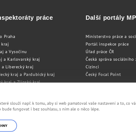
nspektoráty práce
Další portály M
to Praha
Ministerstvo práce a soci
 kraj
Portál inspekce práce
raj a Vysočinu
Úřad práce ČR
j a Karlovarský kraj
Česká správa sociálního
 a Liberecký kraj
Cizinci
ecký kraj a Pardubický kraj
Český Focal Point
 kraj a Zlínský kraj
zský kraj a Olomoucký kraj
eré slouží např. k tomu, aby si web pamatoval vaše nastavení a to, co vá
bude fungovat i bez souhlasu, s ním ale o něco lépe.
Cookies
RSS
CHNY