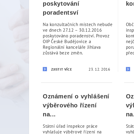
poskytování
ko
poradentsví
Na konzultačních místech nebude
Obč
ve dnech 27.12 – 30.12.2016
ins
poskytováno poradenství. Provoz
kon
OIP České Budějovice a
nej
Regionální kanceláře Jihlava
por
zůstává beze změn.
před
23. 12. 2016
ZJISTIT VÍCE
Oznámení o vyhlášení
Oz
výběrového řízení
vý
na...
na.
Státní úřad inspekce práce
Stá
vyhlašuje výběrové řízení na
vyh