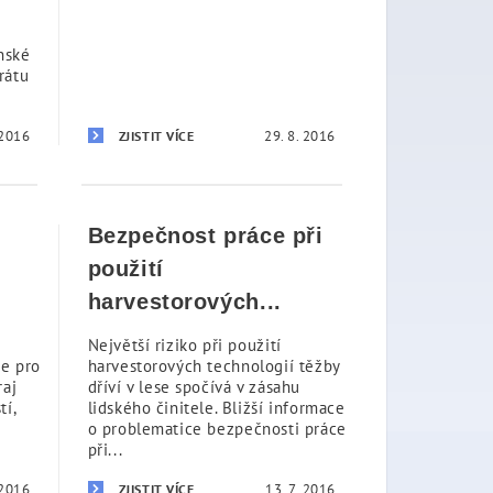
nské
rátu
 2016
29. 8. 2016
ZJISTIT VÍCE
Bezpečnost práce při
použití
harvestorových...
Největší riziko při použití
ce pro
harvestorových technologií těžby
raj
dříví v lese spočívá v zásahu
tí,
lidského činitele. Bližší informace
o problematice bezpečnosti práce
při...
 2016
13. 7. 2016
ZJISTIT VÍCE