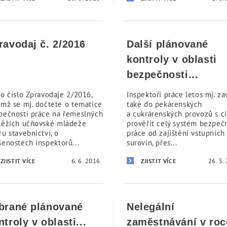
ravodaj č. 2/2016
Další plánované
kontroly v oblasti
bezpečnosti...
lo číslo Zpravodaje 2/2016,
Inspektoři práce letos mj. zav
ěmž se mj. dočtete o tematice
také do pekárenských
pečnosti práce na řemeslných
a cukrárenských provozů s c
těžích učňovské mládeže
prověřit celý systém bezpeč
u stavebnictví, o
práce od zajištění vstupních
šenostech inspektorů...
surovin, přes...
6. 6. 2016
26. 5.
ZJISTIT VÍCE
ZJISTIT VÍCE
brané plánované
Nelegální
ntroly v oblasti...
zaměstnávání v roc