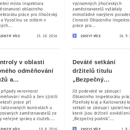
žební místo inspektora
významných jihočeských
ěstnanosti oblastního
zaměstnavatelů vyžádaly
pektorátu práce pro Jihočeský
mimořádné navýšení porade
 a Vysočinu se sídlem v
činnosti Oblastního inspekto
ých...
práce pro...
25. 10. 2016
26. 9.
ZJISTIT VÍCE
ZJISTIT VÍCE
ntroly v oblasti
Deváté setkání
vného odměňování
držitelů titulu
žů a...
„Bezpečný...
 případy nerovnosti
Již podeváté se zástupci
dměňování mužů a žen zjistili
Oblastního inspektorátu prá
ektoři práce při
Plzeňský kraj a Karlovarský k
cializovaných kontrolách u
setkali se zástupci společnos
ipovaných zaměstnavatelů ze
které jsou držiteli osvědčení
y veřejné správy a služeb....
„Bezpečný podnik“....
10. 8. 2016
1. 8.
ZJISTIT VÍCE
ZJISTIT VÍCE