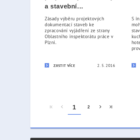
a stavební...
Zásady výběru projektových
S in
dokumentací staveb ke
moh
zpracování vyjádření ze strany
stav
Oblastního inspektorátu práce v
kuch
Plzni.
hot
prov
2. 5. 2016
ZJISTIT VÍCE
1
2