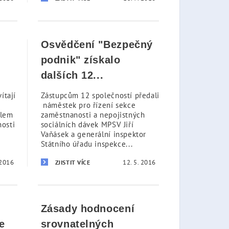
Osvědčení "Bezpečný
podnik" získalo
dalších 12...
ítají
Zástupcům 12 společností předali
náměstek pro řízení sekce
ílem
zaměstnanosti a nepojistných
nosti
sociálních dávek MPSV Jiří
Vaňásek a generální inspektor
Státního úřadu inspekce...
 2016
12. 5. 2016
ZJISTIT VÍCE
Zásady hodnocení
e
srovnatelných