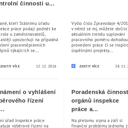
ntrolní činnosti u...
ané, kteří Státnímu úřadu
Vyšlo číslo Zpravodaje 4/201
pekce práce podají podnět ke
v němž se mj. můžete dočíst
trole u zaměstnavatelů,
aktuálním trendu suplování
častěji upozorňují na případná
pracovního poměru dohodou
ušení pracovněprávních
provedení práce či se inspir
pisů týkajících se...
úspěšnými projekty...
12. 12. 2016
28. 11.
ZJISTIT VÍCE
ZJISTIT VÍCE
námení o vyhlášení
Poradenská činnos
běrového řízení
orgánů inspekce
..
práce a...
tní úřad inspekce práce
Na přelomu srpna a září si
lašuje výběrové řízení na
finanční problémy jednoho z