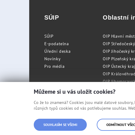
SÚIP
Oblastní i
SÚIP
OIP Hlavní měs
E-podatelna
OIP Středočeský
Úřední deska
OIP Jihočeský k
Novinky
OIP Plzeňský kra
Pro média
OIP Ústecký kraj
OIP Královéhrad
OIP Jihomoravský
OIP Moravskosle
Můžeme si u vás uložit cookies?
Co že to znamená? Cookies jsou malé datové soubory, kt
různých typů cookies od vás potřebujeme souhlas. Web 
© Státní úřad inspekce práce
SOUHLASÍM SE VŠEMI
ODMÍTNOUT VŠE