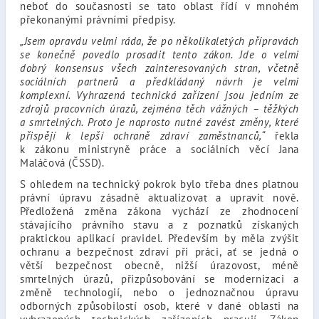
neboť do současnosti se tato oblast řídí v mnohém
překonanými právními předpisy.
„Jsem opravdu velmi ráda, že po několikaletých přípravách
se konečně povedlo prosadit tento zákon. Jde o velmi
dobrý konsensus všech zainteresovaných stran, včetně
sociálních partnerů a předkládaný návrh je velmi
komplexní. Vyhrazená technická zařízení jsou jedním ze
zdrojů pracovních úrazů, zejména těch vážných – těžkých
a smrtelných. Proto je naprosto nutné zavést změny, které
přispějí k lepší ochraně zdraví zaměstnanců,“
řekla
k zákonu ministryně práce a sociálních věcí Jana
Maláčová (ČSSD).
S ohledem na technický pokrok bylo třeba dnes platnou
právní úpravu zásadně aktualizovat a upravit nově.
Předložená změna zákona vychází ze zhodnocení
stávajícího právního stavu a z poznatků získaných
praktickou aplikací pravidel. Především by měla zvýšit
ochranu a bezpečnost zdraví při práci, ať se jedná o
větší bezpečnost obecně, nižší úrazovost, méně
smrtelných úrazů, přizpůsobování se modernizaci a
změně technologií, nebo o jednoznačnou úpravu
odborných způsobilostí osob, které v dané oblasti na