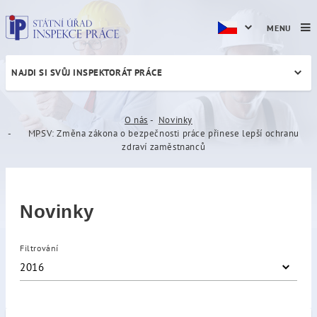
MENU
NAJDI SI SVŮJ INSPEKTORÁT PRÁCE
MPSV: Změna zákona o bezpe
O nás
Novinky
MPSV: Změna zákona o bezpečnosti práce přinese lepší ochranu
zdraví zaměstnanců
Novinky
Filtrování
2016