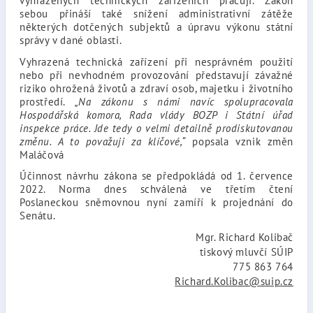
vyhrazených technických zařízeních pracují. Zákon
sebou přináší také snížení administrativní zátěže
některých dotčených subjektů a úpravu výkonu státní
správy v dané oblasti.
Vyhrazená technická zařízení při nesprávném použití
nebo při nevhodném provozování představují závažné
riziko ohrožená životů a zdraví osob, majetku i životního
prostředí.
„Na zákonu s námi navíc spolupracovala
Hospodářská komora, Rada vlády BOZP i Státní úřad
inspekce práce. Jde tedy o velmi detailně prodiskutovanou
změnu. A to považuji za klíčové,“
popsala vznik změn
Maláčová
Účinnost návrhu zákona se předpokládá od 1. července
2022. Norma dnes schválená ve třetím čtení
Poslaneckou sněmovnou nyní zamíří k projednání do
Senátu.
Mgr. Richard Kolibač
tiskový mluvčí SÚIP
775 863 764
Richard.Kolibac@suip.cz