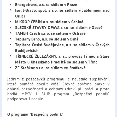
Energotrans, a.s. se sídlem v Praze
Isolit-Bravo, spol. s r.o. se sídlem v Jablonném nad
Orlicí
MIKROP ČEBÍN a.s. se sídlem v Čebíně
SLEZSKÉ STAVBY OPAVA s.r.o. se sídlem v Opavě
TAMEH Czech s.r.o. se sídlem v Ostravě
Teplárny Brno, a.s. se sídlem v Brně
Teplárna České Budějovice, a.s. se sídlem v Českých
Budějovicích
TŘINECKÉ ŽELEZÁRNY, a. s., provozy Třinec a Staré
Město u Uherského Hradiště se sídlem v Třinci
ZF Staňkov s.r.o. se sídlem ve Staňkově
Jedním z požadavků programu je neustále zlepšování,
které pomáhá docílit vyšší úrovně správné praxe v
oblasti bezpečnosti a ochrany zdraví při práci, a proto
hodlá MPSV i SÚIP program „Bezpečný podnik“
podporovat i nadále.
O programu "Bezpečný podnik"