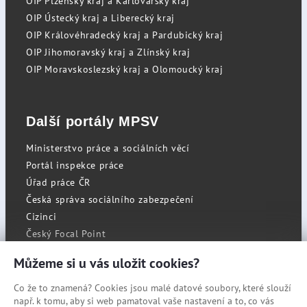
OIP Plzeňský kraj a Karlovarský kraj
OIP Ústecký kraj a Liberecký kraj
OIP Královéhradecký kraj a Pardubický kraj
OIP Jihomoravský kraj a Zlínský kraj
OIP Moravskoslezský kraj a Olomoucký kraj
Další portály MPSV
Ministerstvo práce a sociálních věcí
Portál inspekce práce
Úřad práce ČR
Česká správa sociálního zabezpečení
Cizinci
Český Focal Point
Můžeme si u vás uložit cookies?
Co že to znamená? Cookies jsou malé datové soubory, které slouží
RSS
např. k tomu, aby si web pamatoval vaše nastavení a to, co vás