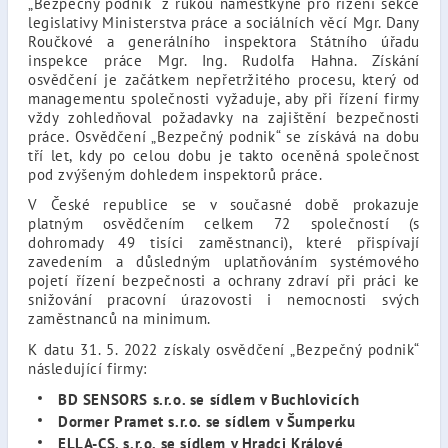
„Bezpečný podnik“ z rukou náměstkyně pro řízení sekce
legislativy Ministerstva práce a sociálních věcí Mgr. Dany
Roučkové a generálního inspektora Státního úřadu
inspekce práce Mgr. Ing. Rudolfa Hahna. Získání
osvědčení je začátkem nepřetržitého procesu, který od
managementu společnosti vyžaduje, aby při řízení firmy
vždy zohledňoval požadavky na zajištění bezpečnosti
práce. Osvědčení „Bezpečný podnik“ se získává na dobu
tří let, kdy po celou dobu je takto oceněná společnost
pod zvýšeným dohledem inspektorů práce.
V České republice se v současné době prokazuje
platným osvědčením celkem 72 společností (s
dohromady 49 tisíci zaměstnanci), které přispívají
zavedením a důsledným uplatňováním systémového
pojetí řízení bezpečnosti a ochrany zdraví při práci ke
snižování pracovní úrazovosti i nemocnosti svých
zaměstnanců na minimum.
K datu 31. 5. 2022 získaly osvědčení „Bezpečný podnik“
následující firmy:
BD SENSORS s.r.o. se sídlem v Buchlovicích
Dormer Pramet s.r.o. se sídlem v Šumperku
ELLA-CS, s.r.o. se sídlem v Hradci Králové