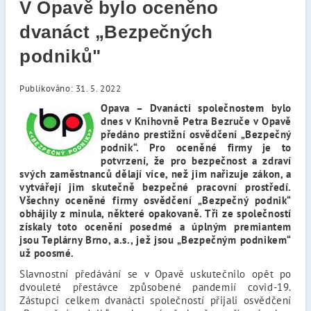
V Opavě bylo oceněno
dvanáct „Bezpečných
podniků"
Publikováno: 31. 5. 2022
Opava – Dvanácti společnostem bylo
dnes v Knihovně Petra Bezruče v Opavě
předáno prestižní osvědčení „Bezpečný
podnik“. Pro oceněné firmy je to
potvrzení, že pro bezpečnost a zdraví
svých zaměstnanců dělají více, než jim nařizuje zákon, a
vytvářejí jim skutečně bezpečné pracovní prostředí.
Všechny oceněné firmy osvědčení „Bezpečný podnik“
obhájily z minula, některé opakovaně. Tři ze společností
získaly toto ocenění posedmé a úplným premiantem
jsou Teplárny Brno, a.s., jež jsou „Bezpečným podnikem“
už poosmé.
Slavnostní předávání se v Opavě uskutečnilo opět po
dvouleté přestávce způsobené pandemií covid-19.
Zástupci celkem dvanácti společností přijali osvědčení