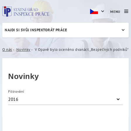
MENU
NAJDI SI SVŮJ INSPEKTORÁT PRÁCE
V Opavě bylo oceněno dvan
O nás
Novinky
V Opavě bylo oceněno dvanáct „Bezpečných podniků"
Novinky
Filtrování
2016