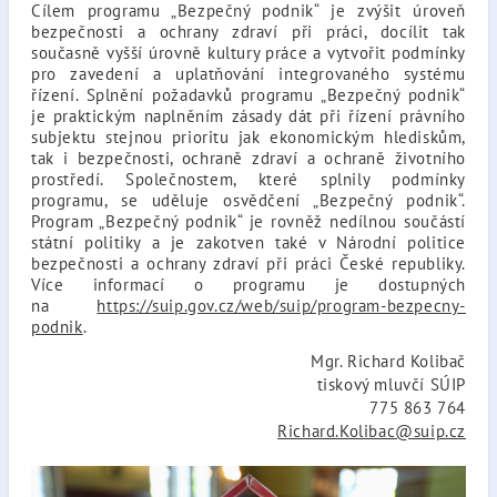
Cílem programu „Bezpečný podnik“ je zvýšit úroveň
bezpečnosti a ochrany zdraví při práci, docílit tak
současně vyšší úrovně kultury práce a vytvořit podmínky
pro zavedení a uplatňování integrovaného systému
řízení. Splnění požadavků programu „Bezpečný podnik“
je praktickým naplněním zásady dát při řízení právního
subjektu stejnou prioritu jak ekonomickým hlediskům,
tak i bezpečnosti, ochraně zdraví a ochraně životního
prostředí. Společnostem, které splnily podmínky
programu, se uděluje osvědčení „Bezpečný podnik“.
Program „Bezpečný podnik“ je rovněž nedílnou součástí
státní politiky a je zakotven také v Národní politice
bezpečnosti a ochrany zdraví při práci České republiky.
Více informací o programu je dostupných
na
https://suip.gov.cz/web/suip/program-bezpecny-
podnik
.
Mgr. Richard Kolibač
tiskový mluvčí SÚIP
775 863 764
Richard.Kolibac@suip.cz