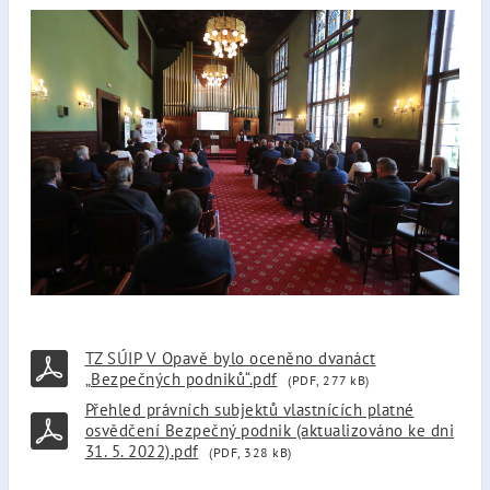
TZ SÚIP V Opavě bylo oceněno dvanáct
„Bezpečných podniků“.pdf
(PDF, 277 kB)
Přehled právních subjektů vlastnících platné
osvědčení Bezpečný podnik (aktualizováno ke dni
31. 5. 2022).pdf
(PDF, 328 kB)