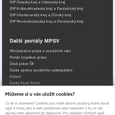
OIP Ústecký kraj a Liberecký kraj
OIP Královéhradecký kraj a Pardubický kraj
OIP Jihomoravský kraj a Zlínský kraj
OIP Moravskoslezský kraj a Olomoucký kraj
Další portály MPSV
Ministerstvo práce a sociálních věcí
Portál inspekce práce
Úřad práce ČR
Česká správa sociálního zabezpečení
Cizinci
Český Focal Point
Můžeme si u vás uložit cookies?
Co že to znamená? Cookies jsou malé datové soubory, které slouží
RSS
např. k tomu, aby si web pamatoval vaše nastavení a to, co vás
Cookies
zajímá, nebo abychom jej zlepšovali. Pro ukládání různých typů