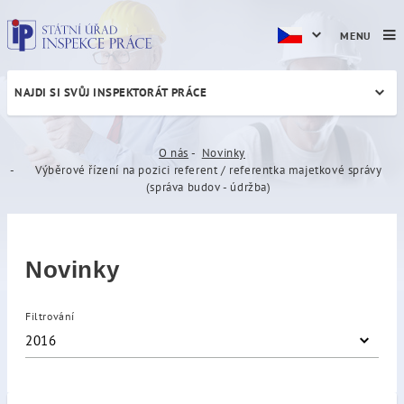
MENU
NAJDI SI SVŮJ INSPEKTORÁT PRÁCE
Výběrové řízení na pozici re
O nás
Novinky
Výběrové řízení na pozici referent / referentka majetkové správy
(správa budov - údržba)
Novinky
Filtrování
2016