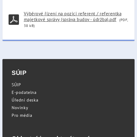
Výběrové řízení na pozici referent / referentka
majetkové správy (správa budov - údržba).pdf
(PDF,
38 kB)
SÚIP
SÚIP
E-podatelna
Úřední deska
Novinky
Pro média