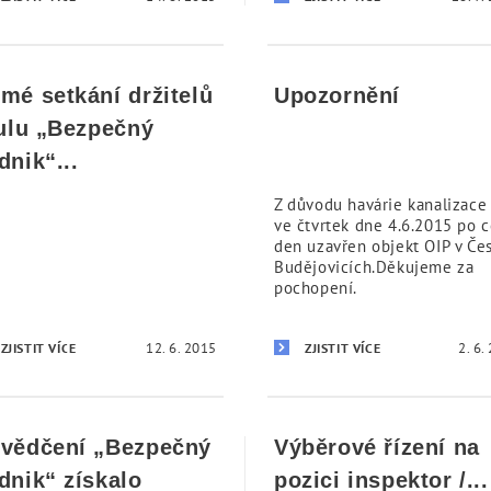
mé setkání držitelů
Upozornění
tulu „Bezpečný
dnik“...
Z důvodu havárie kanalizace
ve čtvrtek dne 4.6.2015 po c
den uzavřen objekt OIP v Če
Budějovicích.Děkujeme za
pochopení.
12. 6. 2015
2. 6.
ZJISTIT VÍCE
ZJISTIT VÍCE
vědčení „Bezpečný
Výběrové řízení na
dnik“ získalo
pozici inspektor /...