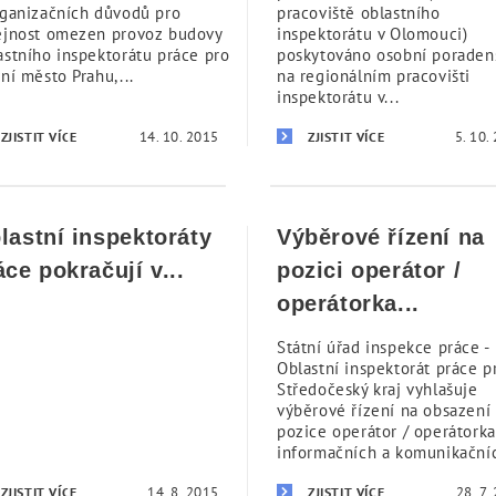
rganizačních důvodů pro
pracoviště oblastního
ejnost omezen provoz budovy
inspektorátu v Olomouci)
astního inspektorátu práce pro
poskytováno osobní poraden
ní město Prahu,...
na regionálním pracovišti
inspektorátu v...
14. 10. 2015
5. 10.
ZJISTIT VÍCE
ZJISTIT VÍCE
lastní inspektoráty
Výběrové řízení na
áce pokračují v...
pozici operátor /
operátorka...
Státní úřad inspekce práce -
Oblastní inspektorát práce p
Středočeský kraj vyhlašuje
výběrové řízení na obsazení
pozice operátor / operátorka
informačních a komunikačníc
14. 8. 2015
28. 7.
ZJISTIT VÍCE
ZJISTIT VÍCE