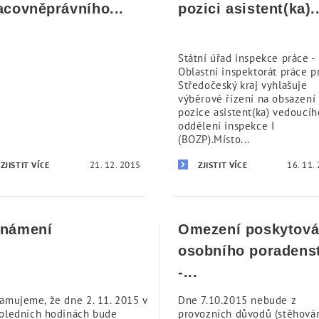
acovněprávního...
pozici asistent(ka)..
Státní úřad inspekce práce -
Oblastní inspektorát práce p
Středočeský kraj vyhlašuje
výběrové řízení na obsazení
pozice asistent(ka) vedoucíh
oddělení inspekce I
(BOZP).Místo...
21. 12. 2015
16. 11.
ZJISTIT VÍCE
ZJISTIT VÍCE
námení
Omezení poskytová
osobního poradens
-...
amujeme, že dne 2. 11. 2015 v
Dne 7.10.2015 nebude z
oledních hodinách bude
provozních důvodů (stěhová