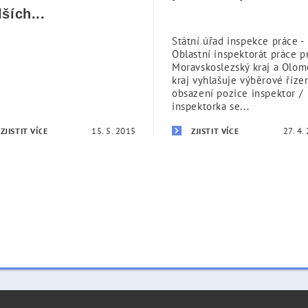
lších...
Státní úřad inspekce práce -
Oblastní inspektorát práce p
Moravskoslezský kraj a Olo
kraj vyhlašuje výběrové říze
obsazení pozice inspektor /
inspektorka se...
15. 5. 2015
27. 4.
ZJISTIT VÍCE
ZJISTIT VÍCE