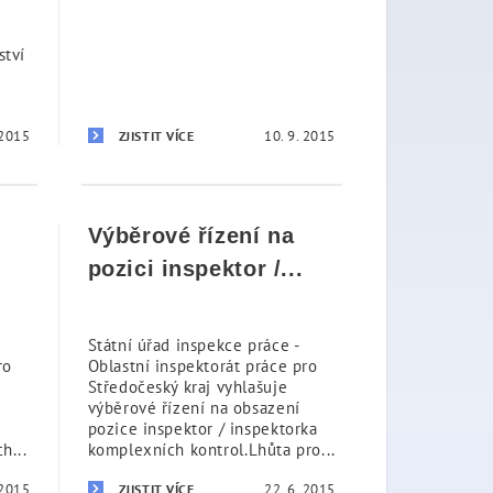
ství
 2015
10. 9. 2015
ZJISTIT VÍCE
Výběrové řízení na
pozici inspektor /...
Státní úřad inspekce práce -
ro
Oblastní inspektorát práce pro
Středočeský kraj vyhlašuje
výběrové řízení na obsazení
pozice inspektor / inspektorka
h...
komplexních kontrol.Lhůta pro...
 2015
22. 6. 2015
ZJISTIT VÍCE