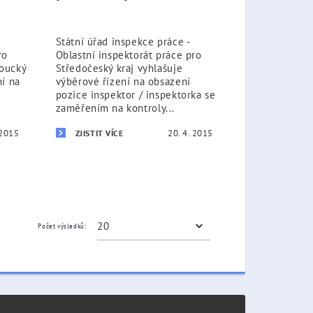
Státní úřad inspekce práce -
ro
Oblastní inspektorát práce pro
moucký
Středočeský kraj vyhlašuje
ní na
výběrové řízení na obsazení
pozice inspektor / inspektorka se
zaměřením na kontroly...
 2015
20. 4. 2015
ZJISTIT VÍCE
Počet výsledků: