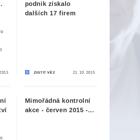
.
podnik získalo
dalších 17 firem
ro
o
 2015
21. 10. 2015
ZJISTIT VÍCE
ní
Mimořádná kontrolní
tví
akce - červen 2015 -...
ní