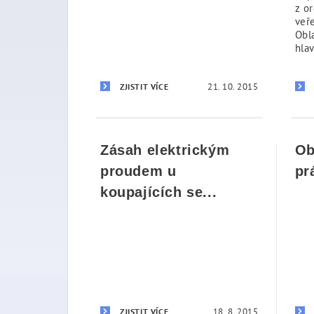
z o
veř
Obl
hlav
21. 10. 2015
ZJISTIT VÍCE
Zásah elektrickým
Ob
proudem u
pr
koupajících se...
18. 8. 2015
ZJISTIT VÍCE