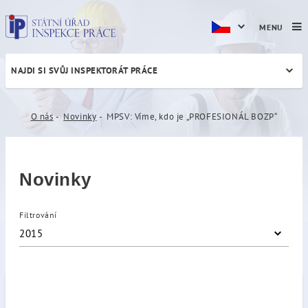
MENU
NAJDI SI SVŮJ INSPEKTORÁT PRÁCE
MPSV: Víme, kdo je „PROF
O nás
Novinky
MPSV: Víme, kdo je „PROFESIONÁL BOZP“
Novinky
Filtrování
2015