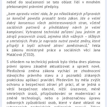
neboť do současnosti se tato oblast řídí v mnohém
překonanými právními předpisy.
„Jsem opravdu velmi ráda, že po několikaletých přípravách
se konečně povedlo prosadit tento zákon. Jde o velmi
dobrý konsensus všech zainteresovaných stran, včetně
sociálních partnerů a předkládaný návrh je velmi
komplexní. Vyhrazená technická zařízení jsou jedním ze
zdrojů pracovních úrazů, zejména těch vážných – těžkých
a smrtelných. Proto je naprosto nutné zavést změny, které
přispějí k lepší ochraně zdraví zaměstnanců,“
řekla
k zákonu ministryně práce a sociálních věcí Jana
Maláčová (ČSSD).
S ohledem na technický pokrok bylo třeba dnes platnou
právní úpravu zásadně aktualizovat a upravit nově.
Předložená změna zákona vychází ze zhodnocení
stávajícího právního stavu a z poznatků získaných
praktickou aplikací pravidel. Především by měla zvýšit
ochranu a bezpečnost zdraví při práci, ať se jedná o
větší bezpečnost obecně, nižší úrazovost, méně
smrtelných úrazů, přizpůsobování se modernizaci a
změně technologií, nebo o jednoznačnou úpravu
odborných způsobilostí osob, které v dané oblasti na