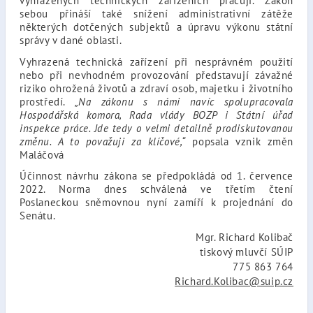
vyhrazených technických zařízeních pracují. Zákon
sebou přináší také snížení administrativní zátěže
některých dotčených subjektů a úpravu výkonu státní
správy v dané oblasti.
Vyhrazená technická zařízení při nesprávném použití
nebo při nevhodném provozování představují závažné
riziko ohrožená životů a zdraví osob, majetku i životního
prostředí.
„Na zákonu s námi navíc spolupracovala
Hospodářská komora, Rada vlády BOZP i Státní úřad
inspekce práce. Jde tedy o velmi detailně prodiskutovanou
změnu. A to považuji za klíčové,“
popsala vznik změn
Maláčová
Účinnost návrhu zákona se předpokládá od 1. července
2022. Norma dnes schválená ve třetím čtení
Poslaneckou sněmovnou nyní zamíří k projednání do
Senátu.
Mgr. Richard Kolibač
tiskový mluvčí SÚIP
775 863 764
Richard.Kolibac@suip.cz