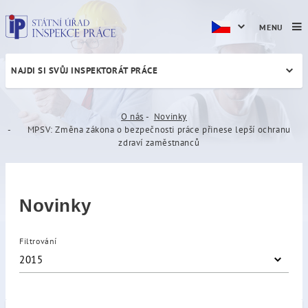
MENU
NAJDI SI SVŮJ INSPEKTORÁT PRÁCE
MPSV: Změna zákona o bezpe
O nás
Novinky
MPSV: Změna zákona o bezpečnosti práce přinese lepší ochranu
zdraví zaměstnanců
Novinky
Filtrování
2015