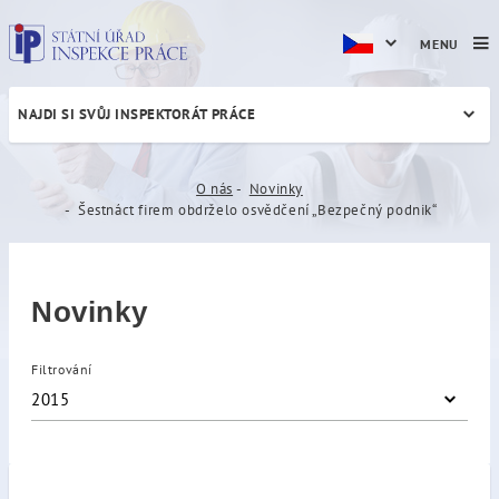
MENU
NAJDI SI SVŮJ INSPEKTORÁT PRÁCE
Šestnáct firem obdrželo os
O nás
Novinky
Šestnáct firem obdrželo osvědčení „Bezpečný podnik“
Novinky
Filtrování
2015