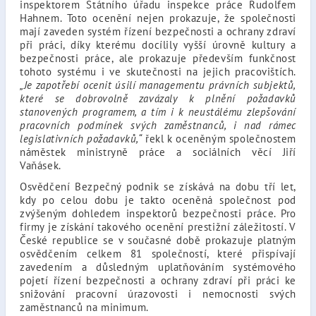
inspektorem Státního úřadu inspekce práce Rudolfem
Hahnem. Toto ocenění nejen prokazuje, že společnosti
mají zaveden systém řízení bezpečnosti a ochrany zdraví
při práci, díky kterému docílily vyšší úrovně kultury a
bezpečnosti práce, ale prokazuje především funkčnost
tohoto systému i ve skutečnosti na jejich pracovištích.
„Je zapotřebí ocenit úsilí managementu právních subjektů,
které se dobrovolně zavázaly k plnění požadavků
stanovených programem, a tím i k neustálému zlepšování
pracovních podmínek svých zaměstnanců, i nad rámec
legislativních požadavků,“
řekl k oceněným společnostem
náměstek ministryně práce a sociálních věcí Jiří
Vaňásek.
Osvědčení Bezpečný podnik se získává na dobu tří let,
kdy po celou dobu je takto oceněná společnost pod
zvýšeným dohledem inspektorů bezpečnosti práce. Pro
firmy je získání takového ocenění prestižní záležitostí. V
České republice se v současné době prokazuje platným
osvědčením celkem 81 společností, které přispívají
zavedením a důsledným uplatňováním systémového
pojetí řízení bezpečnosti a ochrany zdraví při práci ke
snižování pracovní úrazovosti i nemocnosti svých
zaměstnanců na minimum.