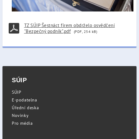
TZ SÚIP Šestnáct firem obdrželo osvědčení
"Bezpečný podnik".pdf
(PDF, 254 kB)
SÚIP
SÚIP
E-podatelna
Úřední deska
Novinky
Pro média