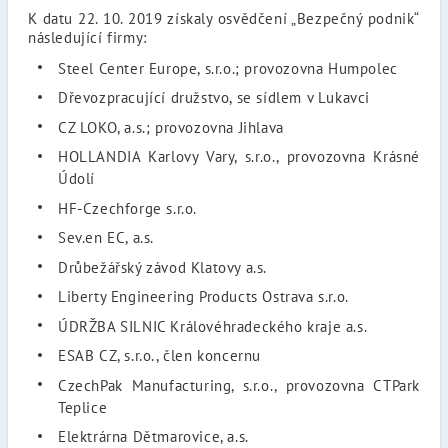
K datu 22. 10. 2019 získaly osvědčení „Bezpečný podnik“
následující firmy:
Steel Center Europe, s.r.o.; provozovna Humpolec
Dřevozpracující družstvo, se sídlem v Lukavci
CZ LOKO, a.s.; provozovna Jihlava
HOLLANDIA Karlovy Vary, s.r.o., provozovna Krásné
Údolí
HF-Czechforge s.r.o.
Sev.en EC, a.s.
Drůbežářský závod Klatovy a.s.
Liberty Engineering Products Ostrava s.r.o.
ÚDRŽBA SILNIC Královéhradeckého kraje a.s.
ESAB CZ, s.r.o., člen koncernu
CzechPak Manufacturing, s.r.o., provozovna CTPark
Teplice
Elektrárna Dětmarovice, a.s.