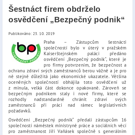
Šestnáct firem obdrželo
osvědčení „Bezpečný podnik“
Publikováno: 23. 10. 2019
Praha – Zástupcům šestnácti
společností bylo v úterý v pražském
Kaiserštejnském paláci předáno
osvědčení „Bezpečný podnik“, které je
pro firmy potvrzením, že bezpečnost a
ochranu zdraví svých zaměstnanců berou vážně a je pro
ně stejně důležitá jako ekonomické ukazatele. Většina
oceněných společností obhájila toto osvědčení už
z minula, velká část dokonce opakovaně. Zároveň se
bezpečným podnikem staly i nové firmy, které se
rozhodly nadstandardně chránit zdraví svých
zaměstnanců při práci nad rámec legislativních
požadavků.
Osvědčení „Bezpečný podnik“ předali zástupcům 16
společností náměstek ministryně práce a sociálních věcí
pro zaměstnanost Jiří Vaňásek společně s generálním