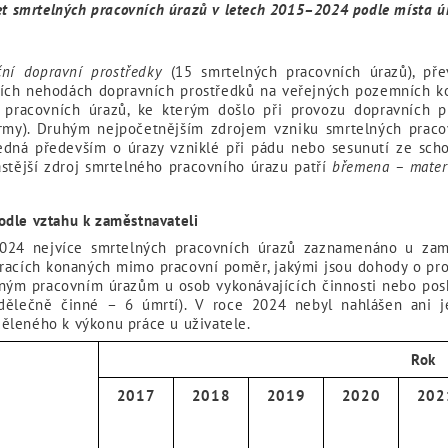
et smrtelných pracovních úrazů v letech 2015–2024 podle místa ú
ční dopravní prostředky
(15 smrtelných pracovních úrazů), pře
vních nehodách dopravních prostředků na veřejných pozemních k
od pracovních úrazů, ke kterým došlo při provozu dopravních 
firmy). Druhým nejpočetnějším zdrojem vzniku smrtelných prac
edná především o úrazy vzniklé při pádu nebo sesunutí ze schodů
astější zdroj smrtelného pracovního úrazu patří
břemena – materi
odle vztahu k zaměstnavateli
2024 nejvíce smrtelných pracovních úrazů zaznamenáno u zam
racích konaných mimo pracovní poměr, jakými jsou dohody o pro
lným pracovním úrazům u osob vykonávajících činnosti nebo pos
ýdělečně činné – 6 úmrtí). V roce 2024 nebyl nahlášen ani j
ěleného k výkonu práce u uživatele.
Rok
2017
2018
2019
2020
202