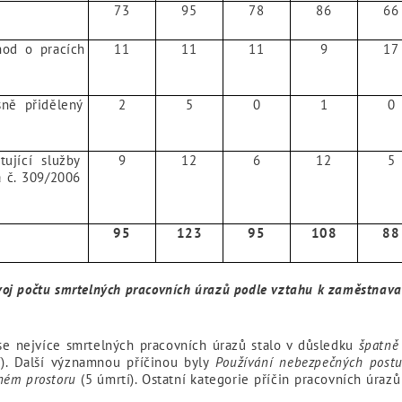
73
95
78
86
66
od o pracích
11
11
11
9
17
ně přidělený
2
5
0
1
0
ující služby
9
12
6
12
5
 č. 309/2006
95
123
95
108
88
oj počtu smrtelných pracovních úrazů podle vztahu k zaměstnava
 se nejvíce smrtelných pracovních úrazů stalo v důsledku
špatně
). Další významnou příčinou byly
Používání nebezpečných post
eném prostoru
(5 úmrtí). Ostatní kategorie příčin pracovních úra