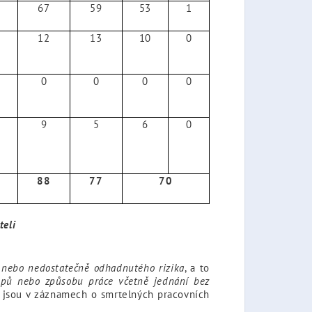
67
59
53
1
12
13
10
0
0
0
0
0
9
5
6
0
88
77
70
teli
 nebo nedostatečně odhadnutého rizika
, a to
upů nebo způsobu práce včetně jednání bez
zů jsou v záznamech o smrtelných pracovních