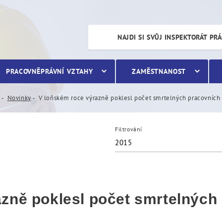
oklesl počet smrtelných p
NAJDI SI SVŮJ INSPEKTORÁT PR
PRACOVNĚPRÁVNÍ VZTAHY
ZAMĚSTNANOST
s
Novinky
V loňském roce výrazně poklesl počet smrtelných pracovních
Filtrování
2015
zně poklesl počet smrtelných