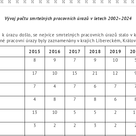
Vývoj počtu smrtelných pracovních úrazů v letech 2002–2024
de k úrazu došlo, se nejvíce smrtelných pracovních úrazů stalo v
lné pracovní úrazy byly zaznamenány v krajích Libereckém, Král
2015
2016
2017
2018
2019
20
8
9
7
9
10
17
10
15
21
12
7
4
7
6
7
4
8
7
8
6
13
10
5
5
2
1
3
2
2
3
2