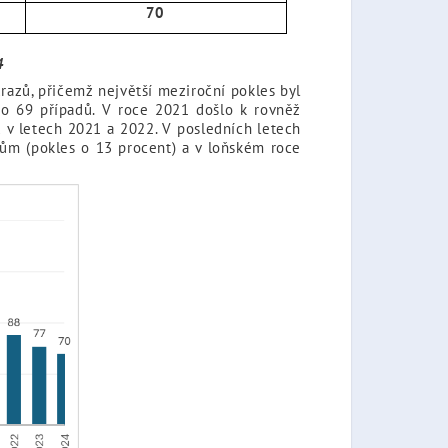
70
4
razů, přičemž největší meziroční pokles byl
o 69 případů. V roce 2021 došlo k rovněž
 v letech 2021 a 2022. V posledních letech
zům (pokles o 13 procent) a v loňském roce