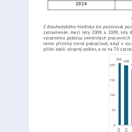
2024
Z dlouhodobého hlediska lze pozorovat pozi
zaznamenán mezi léty 2008 a 2009, kdy d
výraznému poklesu smrtelných pracovních ú
tento příznivý trend pokračoval, když v r
přišel další výrazný pokles, a to na 70 za