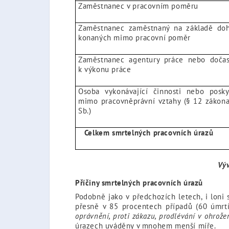
Zaměstnanec v pracovním poměru
Zaměstnanec zaměstnaný na základě doh
konaných mimo pracovní poměr
Zaměstnanec agentury práce nebo dočas
k výkonu práce
Osoba vykonávající činnosti nebo poskyt
mimo pracovněprávní vztahy (§ 12 zákona
Sb.)
Celkem smrtelných pracovních úrazů
Výv
Příčiny smrtelných pracovních úrazů
Podobně jako v předchozích letech, i loni
přesně v 85 procentech případů (60 úmrtí
oprávnění, proti zákazu, prodlévání v ohrož
úrazech uváděny v mnohem menší míře.