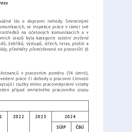
razu
vážně šlo o dopravní nehody. Smrtelnými
omunikacích, se inspekce práce v rámci své
prostředků na účelových komunikacích a v
ovních úrazů byla kategorie
ostatní zvýšená
, žebříků, výstupů, střech, teras, plošin a
ály, předměty přemísťovaná na pracovišti
(6
ěstnanců v pracovním poměru (54 úmrtí),
vedení práce či dohody o pracovní činnosti
kytující služby mimo pracovněprávní vztahy
eden případ smrtelného pracovního úrazu
1
2022
2023
2024
SÚIP
ČBÚ