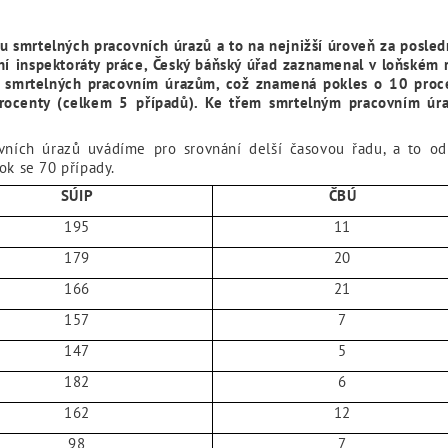
u smrtelných pracovních úrazů a to na nejnižší úroveň za posled
ní inspektoráty práce, Český báňský úřad zaznamenal v loňském 
0 smrtelných pracovním úrazům, což znamená pokles o 10 proce
 procenty (celkem 5 případů). Ke třem smrtelným pracovním ú
ních úrazů uvádíme pro srovnání delší časovou řadu, a to od
ok se 70 případy.
SÚIP
ČBÚ
195
11
179
20
166
21
157
7
147
5
182
6
162
12
98
7