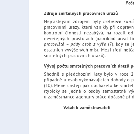
Poč
Zdroje smrtelných pracovních úrazů
Nejčastějším zdrojem byly
motorové silni
pracovními úrazy, které vznikly při dopra
kontrolní činnosti nezabývá, na rozdíl 
neveřejných prostorách (například areál 
pracoviště – pády osob z výše
(7), kdy se j
ostatních vyvýšených míst. Mezi třetí nejč
smrtelných pracovních úrazů).
Vývoj počtu smrtelných pracovních úrazů p
Shodně s předchozími lety bylo v roce 
případně u osob vykonávajících dohody o p
(10). Méně častěji pak docházelo ke smrte
(typicky se jedná o osoby samostatně v
u zaměstnance agentury práce dočasně přid
Vztah k zaměstnavateli