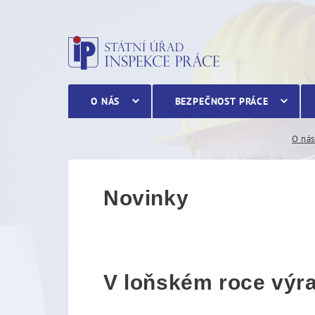
V loňském roce výrazně p
O NÁS
BEZPEČNOST PRÁCE
O ná
Novinky
V loňském roce výra