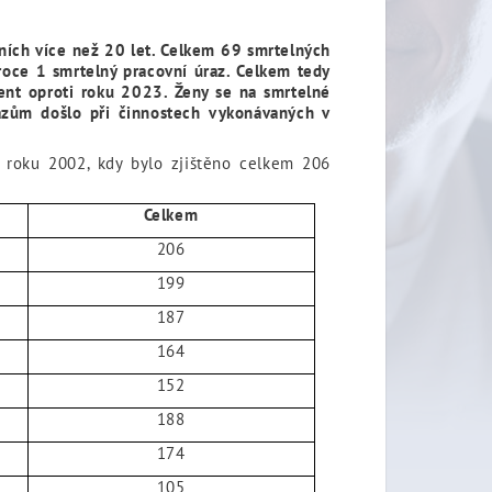
ních více než 20 let. Celkem 69 smrtelných
roce 1 smrtelný pracovní úraz. Celkem tedy
nt oproti roku 2023. Ženy se na smrtelné
razům došlo při činnostech vykonávaných v
 roku 2002, kdy bylo zjištěno celkem 206
Celkem
206
199
187
164
152
188
174
105