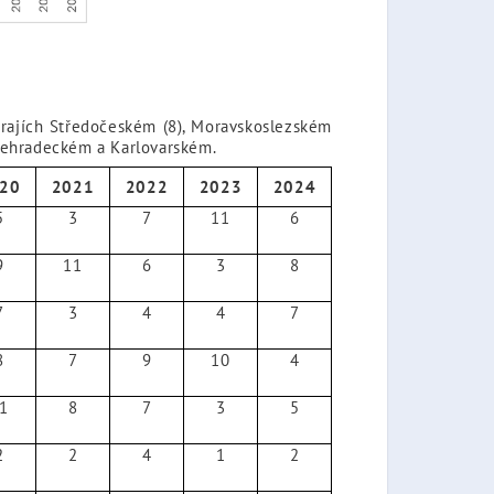
 krajích Středočeském (8), Moravskoslezském
ovehradeckém a Karlovarském.
20
2021
2022
2023
2024
5
3
7
11
6
9
11
6
3
8
7
3
4
4
7
8
7
9
10
4
1
8
7
3
5
2
2
4
1
2