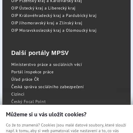
OIP Plzeňský kraj a Karlovarský kraj
OIP Ústecký kraj a Liberecký kraj
OIP Královéhradecký kraj a Pardubický kraj
OIP Jihomoravský kraj a Zlínský kraj
OIP Moravskoslezský kraj a Olomoucký kraj
Další portály MPSV
Ministerstvo práce a sociálních věcí
Portál inspekce práce
Úřad práce ČR
Česká správa sociálního zabezpečení
Cizinci
Český Focal Point
Můžeme si u vás uložit cookies?
Co že to znamená? Cookies jsou malé datové soubory, které slouží
RSS
např. k tomu, aby si web pamatoval vaše nastavení a to, co vás