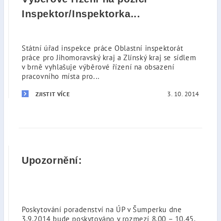
Inspektor/Inspektorka...
Státní úřad inspekce práce Oblastní inspektorát
práce pro Jihomoravský kraj a Zlínský kraj se sídlem
v brně vyhlašuje výběrové řízení na obsazení
pracovního místa pro...
3. 10. 2014
ZJISTIT VÍCE
Upozornění:
Poskytování poradenství na ÚP v Šumperku dne
3.9.2014 bude poskytováno v rozmezí 8.00 – 10.45,