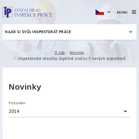
MENU
NAJDI SI SVŮJ INSPEKTORÁT PRÁCE
Inspektorské zkoužky úspěš
O nás
Novinky
Inspektorské zkoužky úspěšně složilo 5 nových inspektorů
Novinky
Filtrování
2014