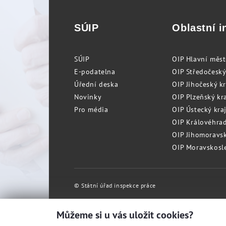
SÚIP
Oblastní i
SÚIP
OIP Hlavní měs
E-podatelna
OIP Středočeský
Úřední deska
OIP Jihočeský k
Novinky
OIP Plzeňský kra
Pro média
OIP Ústecký kraj
OIP Královéhrad
OIP Jihomoravský
OIP Moravskosle
© Státní úřad inspekce práce
Můžeme si u vás uložit cookies?