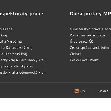
nspektoráty práce
Další portály M
to Praha
Ministerstvo práce a soci
 kraj
Portál inspekce práce
raj a Vysočinu
Úřad práce ČR
j a Karlovarský kraj
Česká správa sociálního
 a Liberecký kraj
Cizinci
ecký kraj a Pardubický kraj
Český Focal Point
 kraj a Zlínský kraj
zský kraj a Olomoucký kraj
Cookies
RSS