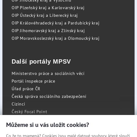
OIP Jihočeský kraj a Vysočinu
OIP Plzeňský kraj a Karlovarský kraj
OIP Ústecký kraj a Liberecký kraj
OIP Královéhradecký kraj a Pardubický kraj
OIP Jihomoravský kraj a Zlínský kraj
OIP Moravskoslezský kraj a Olomoucký kraj
Další portály MPSV
Ministerstvo práce a sociálních věcí
Portál inspekce práce
Úřad práce ČR
Česká správa sociálního zabezpečení
Cizinci
Český Focal Point
Můžeme si u vás uložit cookies?
Co že to znamená? Cookies jsou malé datové soubory, které slouží