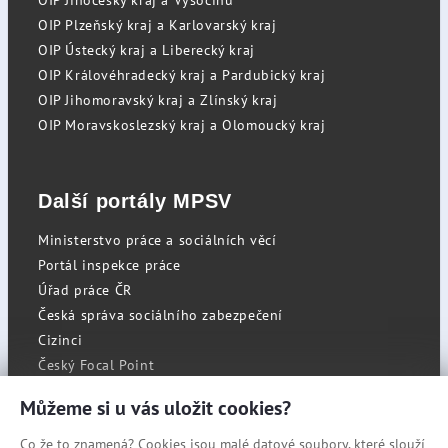
OIP Jihočeský kraj a Vysočinu
OIP Plzeňský kraj a Karlovarský kraj
OIP Ústecký kraj a Liberecký kraj
OIP Královéhradecký kraj a Pardubický kraj
OIP Jihomoravský kraj a Zlínský kraj
OIP Moravskoslezský kraj a Olomoucký kraj
Další portály MPSV
Ministerstvo práce a sociálních věcí
Portál inspekce práce
Úřad práce ČR
Česká správa sociálního zabezpečení
Cizinci
Český Focal Point
Můžeme si u vás uložit cookies?
Co že to znamená? Cookies jsou malé datové soubory, které slouží