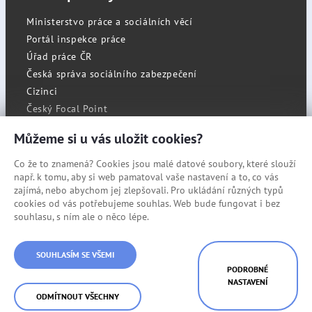
Ministerstvo práce a sociálních věcí
Portál inspekce práce
Úřad práce ČR
Česká správa sociálního zabezpečení
Cizinci
Český Focal Point
Můžeme si u vás uložit cookies?
Co že to znamená? Cookies jsou malé datové soubory, které slouží
RSS
např. k tomu, aby si web pamatoval vaše nastavení a to, co vás
Cookies
zajímá, nebo abychom jej zlepšovali. Pro ukládání různých typů
cookies od vás potřebujeme souhlas. Web bude fungovat i bez
Prohlášení o přístupnosti
souhlasu, s ním ale o něco lépe.
Mapa stránek
© Státní úřad inspekce práce
SOUHLASÍM SE VŠEMI
PODROBNÉ
NASTAVENÍ
ODMÍTNOUT VŠECHNY