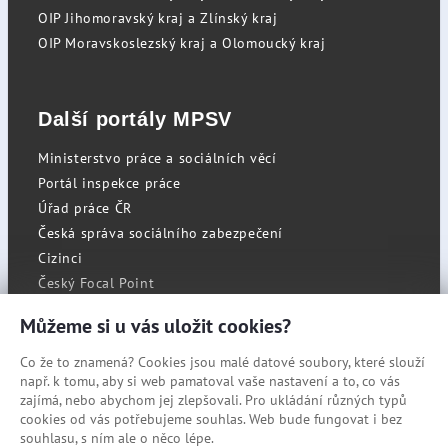
OIP Jihomoravský kraj a Zlínský kraj
OIP Moravskoslezský kraj a Olomoucký kraj
Další portály MPSV
Ministerstvo práce a sociálních věcí
Portál inspekce práce
Úřad práce ČR
Česká správa sociálního zabezpečení
Cizinci
Český Focal Point
Můžeme si u vás uložit cookies?
Co že to znamená? Cookies jsou malé datové soubory, které slouží
RSS
např. k tomu, aby si web pamatoval vaše nastavení a to, co vás
Cookies
zajímá, nebo abychom jej zlepšovali. Pro ukládání různých typů
cookies od vás potřebujeme souhlas. Web bude fungovat i bez
Prohlášení o přístupnosti
souhlasu, s ním ale o něco lépe.