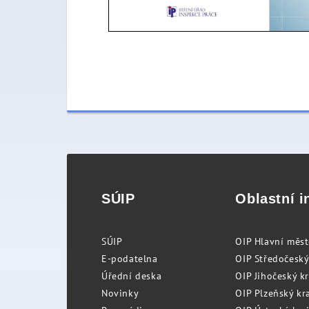
SÚIP
Oblastní i
SÚIP
OIP Hlavní měs
E-podatelna
OIP Středočeský
Úřední deska
OIP Jihočeský k
Novinky
OIP Plzeňský kra