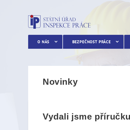
Vydali jsme příručku B
O NÁS
BEZPEČNOST PRÁCE
Novinky
Vydali jsme příru