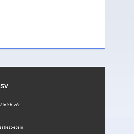
PSV
álních věcí
 zabezpečení