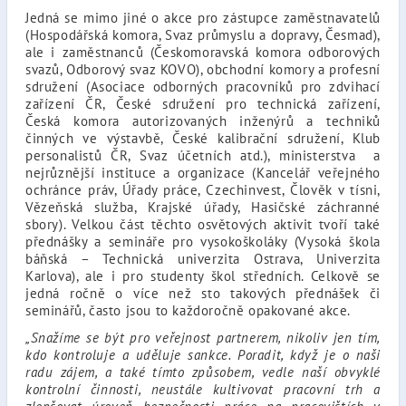
Jedná se mimo jiné o akce pro zástupce zaměstnavatelů
(Hospodářská komora, Svaz průmyslu a dopravy, Česmad),
ale i zaměstnanců (Českomoravská komora odborových
svazů, Odborový svaz KOVO), obchodní komory a profesní
sdružení (Asociace odborných pracovníků pro zdvihací
zařízení ČR, České sdružení pro technická zařízení,
Česká komora autorizovaných inženýrů a techniků
činných ve výstavbě, České kalibrační sdružení, Klub
personalistů ČR, Svaz účetních atd.), ministerstva a
nejrůznější instituce a organizace (Kancelář veřejného
ochránce práv, Úřady práce, Czechinvest, Člověk v tísni,
Vězeňská služba, Krajské úřady, Hasičské záchranné
sbory). Velkou část těchto osvětových aktivit tvoří také
přednášky a semináře pro vysokoškoláky (Vysoká škola
báňská – Technická univerzita Ostrava, Univerzita
Karlova), ale i pro studenty škol středních. Celkově se
jedná ročně o více než sto takových přednášek či
seminářů, často jsou to každoročně opakované akce.
„Snažíme se být pro veřejnost partnerem, nikoliv jen tím,
kdo kontroluje a uděluje sankce. Poradit, když je o naši
radu zájem, a také tímto způsobem, vedle naší obvyklé
kontrolní činnosti, neustále kultivovat pracovní trh a