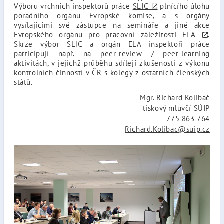
Výboru vrchních inspektorů práce
SLIC
plnícího úlohu
poradního orgánu Evropské komise, a s orgány
vysílajícími své zástupce na semináře a jiné akce
Evropského orgánu pro pracovní záležitosti
ELA
.
Skrze výbor SLIC a orgán ELA inspektoři práce
participují např. na peer-review / peer-learning
aktivitách, v jejichž průběhu sdílejí zkušenosti z výkonu
kontrolních činností v ČR s kolegy z ostatních členských
států.
Mgr. Richard Kolibač
tiskový mluvčí SÚIP
775 863 764
Richard.Kolibac@suip.cz