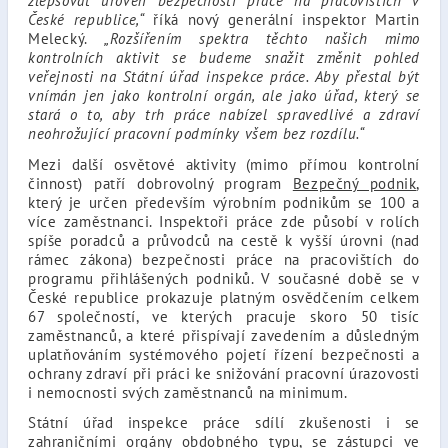
zlepšovat úroveň bezpečnosti práce na pracovištích v
České republice,“
říká nový generální inspektor Martin
Melecký.
„Rozšířením spektra těchto našich mimo
kontrolních aktivit se budeme snažit změnit pohled
veřejnosti na Státní úřad inspekce práce. Aby přestal být
vnímán jen jako kontrolní orgán, ale jako úřad, který se
stará o to, aby trh práce nabízel spravedlivé a zdraví
neohrožující pracovní podmínky všem bez rozdílu.“
Mezi další osvětové aktivity (mimo přímou kontrolní
činnost) patří dobrovolný program
Bezpečný podnik
,
který je určen především výrobním podnikům se 100 a
více zaměstnanci. Inspektoři práce zde působí v rolích
spíše poradců a průvodců na cestě k vyšší úrovni (nad
rámec zákona) bezpečnosti práce na pracovištích do
programu přihlášených podniků. V současné době se v
České republice prokazuje platným osvědčením celkem
67 společností, ve kterých pracuje skoro 50 tisíc
zaměstnanců, a které přispívají zavedením a důsledným
uplatňováním systémového pojetí řízení bezpečnosti a
ochrany zdraví při práci ke snižování pracovní úrazovosti
i nemocnosti svých zaměstnanců na minimum.
Státní úřad inspekce práce sdílí zkušenosti i se
zahraničními orgány obdobného typu, se zástupci ve