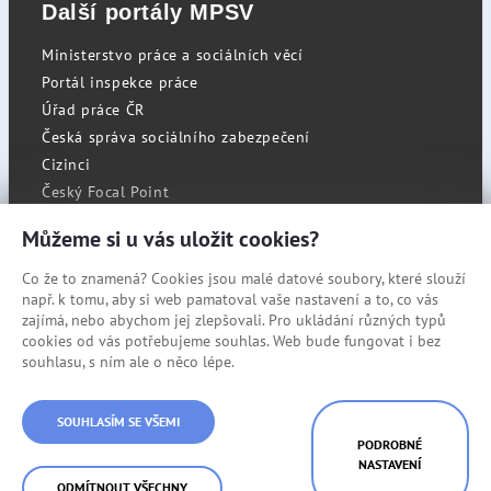
Další portály MPSV
Ministerstvo práce a sociálních věcí
Portál inspekce práce
Úřad práce ČR
Česká správa sociálního zabezpečení
Cizinci
Český Focal Point
Můžeme si u vás uložit cookies?
Co že to znamená? Cookies jsou malé datové soubory, které slouží
RSS
např. k tomu, aby si web pamatoval vaše nastavení a to, co vás
Cookies
zajímá, nebo abychom jej zlepšovali. Pro ukládání různých typů
cookies od vás potřebujeme souhlas. Web bude fungovat i bez
Prohlášení o přístupnosti
souhlasu, s ním ale o něco lépe.
Mapa stránek
© Státní úřad inspekce práce
SOUHLASÍM SE VŠEMI
PODROBNÉ
NASTAVENÍ
ODMÍTNOUT VŠECHNY