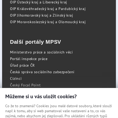
OIP Ústecký kraj a Liberecký kraj
OIP Královéhradecký kraj a Pardubický kraj
OIP Jihomoravský kraj a Zlínský kraj
OIP Moravskoslezský kraj a Olomoucký kraj
Další portály MPSV
Ministerstvo práce a sociálních věcí
Portál inspekce práce
Úřad práce ČR
Česká správa sociálního zabezpečení
Cizinci
Český Focal Point
Můžeme si u vás uložit cookies?
Co že to znamená? Cookies jsou malé datové soubory, které slouží
RSS
např. k tomu, aby si web pamatoval vaše nastavení a to, co vás
Cookies
zajímá, nebo abychom jej zlepšovali. Pro ukládání různých typů