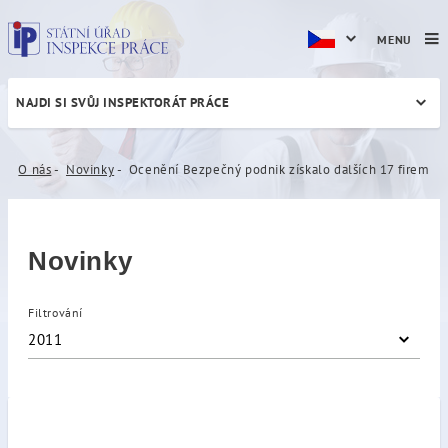
MENU
NAJDI SI SVŮJ INSPEKTORÁT PRÁCE
Ocenění Bezpečný podnik zí
O nás
Novinky
Ocenění Bezpečný podnik získalo dalších 17 firem
Novinky
Filtrování
2011