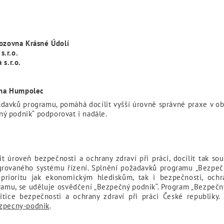
vozovna Krásné Údolí
.r.o.
 s.r.o.
ovna Humpolec
davků programu, pomáhá docílit vyšší úrovně správné praxe v obla
ý podnik“ podporovat i nadále.
 úroveň bezpečnosti a ochrany zdraví při práci, docílit tak sou
grovaného systému řízení. Splnění požadavků programu „Bezpeč
 prioritu jak ekonomickým hlediskům, tak i bezpečnosti, ochr
amu, se uděluje osvědčení „Bezpečný podnik“. Program „Bezpečný
litice bezpečnosti a ochrany zdraví při práci České republiky
ezpecny-podnik
.