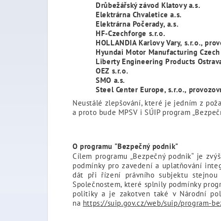
Drůbežářský závod Klatovy a.s.
Elektrárna Chvaletice a.s.
Elektrárna Počerady, a.s.
HF-Czechforge s.r.o.
HOLLANDIA Karlovy Vary, s.r.o., pro
Hyundai Motor Manufacturing Czech s
Liberty Engineering Products Ostrava
OEZ s.r.o.
SMO a.s.
Steel Center Europe, s.r.o., provoz
Neustálé zlepšování, které je jedním z poža
a proto bude MPSV i SÚIP program „Bezpečn
O programu "Bezpečný podnik"
Cílem programu „Bezpečný podnik“ je zvýšit
podmínky pro zavedení a uplatňování inte
dát při řízení právního subjektu stejnou
Společnostem, které splnily podmínky progr
politiky a je zakotven také v Národní po
na
https://suip.gov.cz/web/suip/program-b