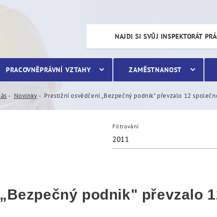
ečný podnik" převzalo 12 
NAJDI SI SVŮJ INSPEKTORÁT PR
PRACOVNĚPRÁVNÍ VZTAHY
ZAMĚSTNANOST
nás
Novinky
Prestižní osvědčení „Bezpečný podnik" převzalo 12 společn
Filtrování
2011
 „Bezpečný podnik" převzalo 1