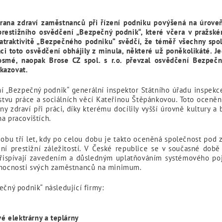
rana zdraví zaměstnanců při řízení podniku povýšená na úroveň
prestižního osvědčení „Bezpečný podnik“, které včera v pražské
traktivitě „Bezpečného podniku“ svědčí, že téměř všechny spo
ci toto osvědčení obhájily z minula, některé už poněkolikáté. J
osmé, naopak Brose CZ spol. s r.o. převzal osvědčení Bezpečn
kazovat.
í „Bezpečný podnik“ generální inspektor Státního úřadu inspek
stvu práce a sociálních věcí Kateřinou Štěpánkovou. Toto oceněn
y zdraví při práci, díky kterému docílily vyšší úrovně kultury a
a pracovištích.
obu tří let, kdy po celou dobu je takto oceněná společnost po
nění prestižní záležitostí. V České republice se v současné do
 přispívají zavedením a důsledným uplatňováním systémového poje
nemocnosti svých zaměstnanců na minimum.
ečný podnik“ následující firmy:
vé elektrárny a teplárny