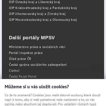
OIP Ústecký kraj a Liberecký kraj
OIP Královéhradecký kraj a Pardubický kraj
OIP Jihomoravský kraj a Zlínský kraj
OIP Moravskoslezský kraj a Olomoucký kraj
Další portály MPSV
Ministerstvo práce a sociálních věcí
Portál inspekce práce
Úřad práce ČR
Česká správa sociálního zabezpečení
Cizinci
Český Focal Point
Můžeme si u vás uložit cookies?
Co že to znamená? Cookies jsou malé datové soubory, které slouží
RSS
např. k tomu, aby si web pamatoval vaše nastavení a to, co vás
Cookies
zajímá, nebo abychom jej zlepšovali. Pro ukládání různých typů