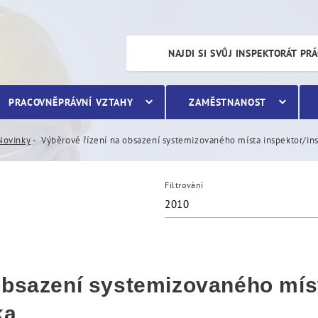
ení systemizovaného místa
NAJDI SI SVŮJ INSPEKTORÁT PR
PRACOVNĚPRÁVNÍ VZTAHY
ZAMĚSTNANOST
Novinky
Výběrové řízení na obsazení systemizovaného místa inspektor/in
Filtrování
2010
 obsazení systemizovaného mís
ka