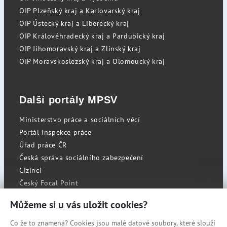
OIP Plzeňský kraj a Karlovarský kraj
OIP Ústecký kraj a Liberecký kraj
OIP Královéhradecký kraj a Pardubický kraj
OIP Jihomoravský kraj a Zlínský kraj
OIP Moravskoslezský kraj a Olomoucký kraj
Další portály MPSV
Ministerstvo práce a sociálních věcí
Portál inspekce práce
Úřad práce ČR
Česká správa sociálního zabezpečení
Cizinci
Český Focal Point
Můžeme si u vás uložit cookies?
Co že to znamená? Cookies jsou malé datové soubory, které slouží