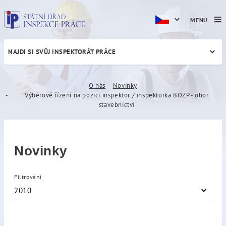
MENU
NAJDI SI SVŮJ INSPEKTORÁT PRÁCE
Výběrové řízení na pozici i
O nás
Novinky
Výběrové řízení na pozici inspektor / inspektorka BOZP - obor
stavebnictví
Novinky
Filtrování
2010