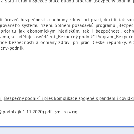
cí a Státní úřad inspekce práce budou program „Bezpečný podnik“ 
 úroveň bezpečnosti a ochrany zdraví při práci, docílit tak sou
grovaného systému řízení. Splnění požadavků programu „Bezpeč
 prioritu jak ekonomickým hlediskům, tak i bezpečnosti, ochr
amu, se uděluje osvědčení „Bezpečný podnik“. Program „Bezpečný
itice bezpečnosti a ochrany zdraví při práci České republiky. 
ecny-podnik
.
ní „Bezpečný podnik“ i přes komplikace spojené s pandemií covid-
 podnik (k 1.11.2020).pdf
(PDF, 984 kB)