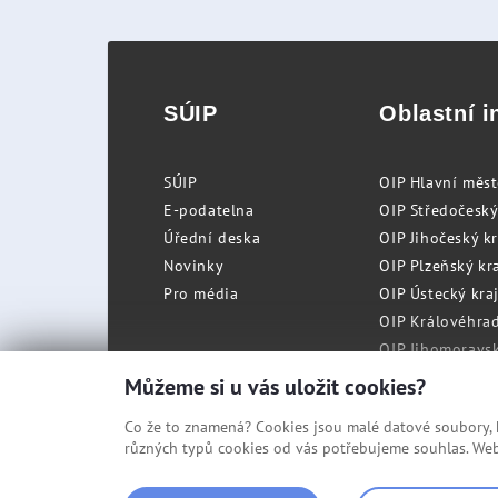
SÚIP
Oblastní i
SÚIP
OIP Hlavní měs
E-podatelna
OIP Středočeský
Úřední deska
OIP Jihočeský k
Novinky
OIP Plzeňský kra
Pro média
OIP Ústecký kraj
OIP Královéhrad
OIP Jihomoravský
OIP Moravskosle
Můžeme si u vás uložit cookies?
Co že to znamená? Cookies jsou malé datové soubory, kt
různých typů cookies od vás potřebujeme souhlas. Web 
© Státní úřad inspekce práce