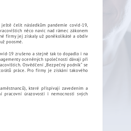
ještě čelit následkům pandemie covid-19,
pracovištích něco navíc nad rámec zákonem
é firmy jej získaly už poněkolikáté a obdiv
“ už poosmé.
id-19 zrušeno a stejně tak to dopadlo i na
anagementy oceněných společností dávají při
acovištích. Osvědčení „Bezpečný podnik“ se
rátů práce. Pro firmy je získání takového
aměstnanců), které přispívají zavedením a
í pracovní úrazovosti i nemocnosti svých