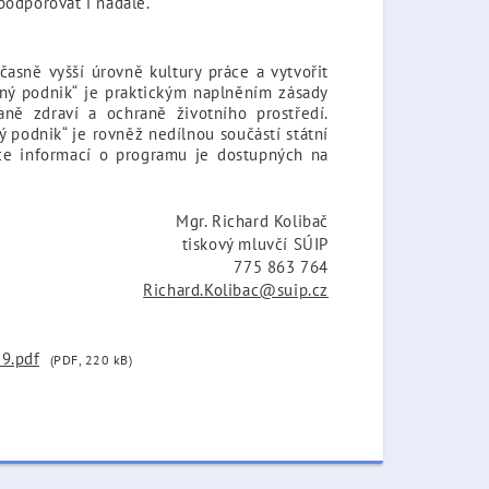
podporovat i nadále.
časně vyšší úrovně kultury práce a vytvořit
ný podnik“ je praktickým naplněním zásady
aně zdraví a ochraně životního prostředí.
 podnik“ je rovněž nedílnou součástí státní
Více informací o programu je dostupných na
Mgr. Richard Kolibač
tiskový mluvčí SÚIP
775 863 764
Richard.Kolibac@suip.cz
19.pdf
(PDF, 220 kB)