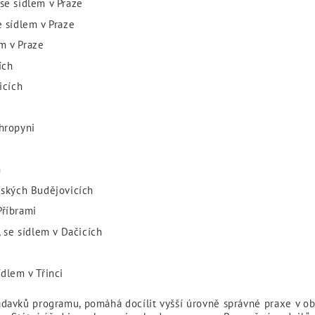
 se sídlem v Praze
se sídlem v Praze
em v Praze
ích
icích
Chropyni
h
Českých Budějovicích
Příbrami
e sídlem v Dačicích
dlem v Třinci
davků programu, pomáhá docílit vyšší úrovně správné praxe v obla