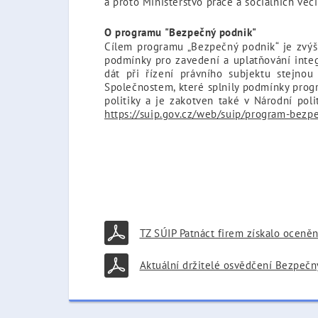
a proto Ministerstvo práce a sociálních vě
O programu "Bezpečný podnik"
Cílem programu „Bezpečný podnik“ je zvýšit
podmínky pro zavedení a uplatňování inte
dát při řízení právního subjektu stejnou
Společnostem, které splnily podmínky progr
politiky a je zakotven také v Národní pol
https://suip.gov.cz/web/suip/program-bezp
TZ SÚIP Patnáct firem získalo oceně
Aktuální držitelé osvědčení Bezpečný