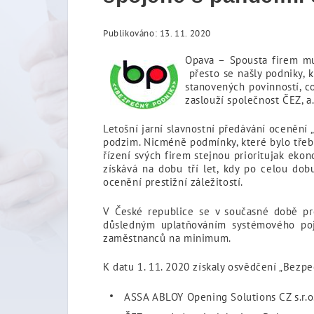
Publikováno: 13. 11. 2020
Opava – Spousta firem mu
přesto se našly podniky, 
stanovených povinností, c
zaslouží společnost ČEZ, a
Letošní jarní slavnostní předávání oceněn
podzim. Nicméně podmínky, které bylo třeba 
řízení svých firem stejnou prioritujak ek
získává na dobu tří let, kdy po celou do
ocenění prestižní záležitostí.
V České republice se v současné době pro
důsledným uplatňováním systémového poje
zaměstnanců na minimum.
K datu 1. 11. 2020 získaly osvědčení „Bezpe
ASSA ABLOY Opening Solutions CZ s.r.o