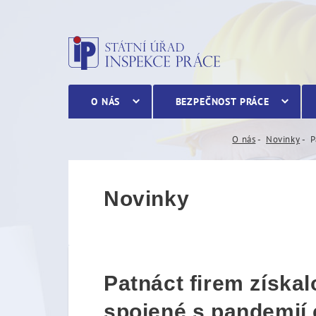
Patnáct firem získalo oce
O NÁS
BEZPEČNOST PRÁCE
O nás
Novinky
P
Novinky
Patnáct firem získa
spojené s pandemií 