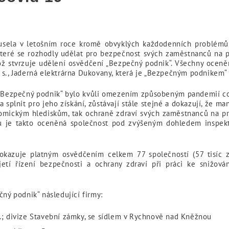
sela v letošním roce kromě obvyklých každodenních problémů 
které se rozhodly udělat pro bezpečnost svých zaměstnanců na 
ož stvrzuje udělení osvědčení „Bezpečný podnik“. Všechny oceněn
. s., Jaderná elektrárna Dukovany, která je „Bezpečným podnikem
í „Bezpečný podnik“ bylo kvůli omezením způsobeným pandemií cov
splnit pro jeho získání, zůstávají stále stejné a dokazují, že m
onomickým hlediskům, tak ochraně zdraví svých zaměstnanců na pr
bu je takto oceněná společnost pod zvýšeným dohledem inspekto
kazuje platným osvědčením celkem 77 společností (57 tisíc z
tí řízení bezpečnosti a ochrany zdraví při práci ke snižován
čný podnik“ následující firmy:
.; divize Stavební zámky, se sídlem v Rychnově nad Kněžnou