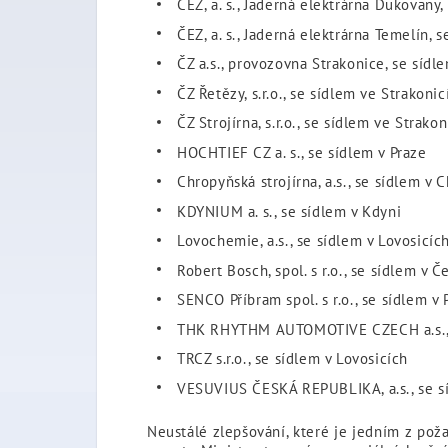
ČEZ, a. s., Jaderná elektrárna Dukovany,
ČEZ, a. s., Jaderná elektrárna Temelín, 
ČZ a.s., provozovna Strakonice, se sídl
ČZ Řetězy, s.r.o., se sídlem ve Strakonic
ČZ Strojírna, s.r.o., se sídlem ve Strakon
HOCHTIEF CZ a. s., se sídlem v Praze
Chropyňská strojírna, a.s., se sídlem v 
KDYNIUM a. s., se sídlem v Kdyni
Lovochemie, a.s., se sídlem v Lovosicíc
Robert Bosch, spol. s r.o., se sídlem v 
SENCO Příbram spol. s r.o., se sídlem v 
THK RHYTHM AUTOMOTIVE CZECH a.s., s
TRCZ s.r.o., se sídlem v Lovosicích
VESUVIUS ČESKÁ REPUBLIKA, a.s., se sí
Neustálé zlepšování, které je jedním z poža