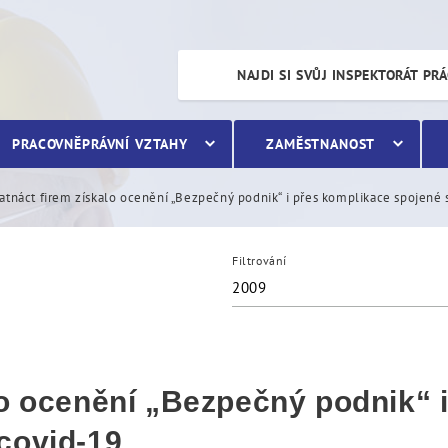
nění „Bezpečný podnik“ i 
NAJDI SI SVŮJ INSPEKTORÁT PR
PRACOVNĚPRÁVNÍ VZTAHY
ZAMĚSTNANOST
atnáct firem získalo ocenění „Bezpečný podnik“ i přes komplikace spojené
Filtrování
2009
lo ocenění „Bezpečný podnik“ 
covid-19