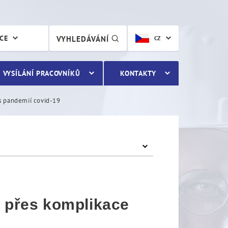
přes komplikace spojené s
ÁCE
VYHLEDÁVÁNÍ
CZ
VYSÍLÁNÍ PRACOVNÍKŮ
KONTAKTY
 s pandemií covid-19
i přes komplikace