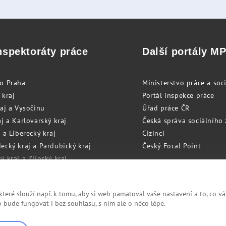
nspektoráty práce
Další portály M
to Praha
Ministerstvo práce a soci
 kraj
Portál inspekce práce
raj a Vysočinu
Úřad práce ČR
j a Karlovarský kraj
Česká správa sociálního
 a Liberecký kraj
Cizinci
ecký kraj a Pardubický kraj
Český Focal Point
 kraj a Zlínský kraj
zský kraj a Olomoucký kraj
eré slouží např. k tomu, aby si web pamatoval vaše nastavení a to, co vá
bude fungovat i bez souhlasu, s ním ale o něco lépe.
Cookies
RSS