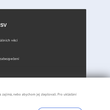
PSV
álních věcí
 zabezpečení
s zajímá, nebo abychom jej zlepšovali. Pro ukládání
Prohlášení o přístupnosti
Mapa stránek