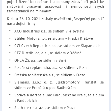
pojetí řízení bezpečnosti a ochrany zdraví při práci ke
snižování pracovní úrazovosti i nemocnosti svých
zaměstnanců na minimum.
K datu 26. 10. 2021 získaly osvědčení „Bezpečný podnik“
následující firmy:
ACO Industries k.s., se sídlem v Přibyslavi
Bühler Motor s.r.o., se sídlem v Hradci Králové
CCI Czech Republic s.r.o., se sídlem ve Šlapanicích
ČEZ Distribuce, a. s., se sídlem v Děčíně
OHLA ŽS, a.s., se sídlem v Brně
Plzeňská teplárenská, a.s., se sídlem v Plzni
Pražská teplárenská a.s., se sídlem v Praze
Siemens, s.r.o.; o. z. Elektromotory Frenštát, se
sídlem ve Frenštátu pod Radhoštěm
Správa a údržba silnic Pardubického kraje, se sídlem
v Pardubicích
S u b t e r r a a.s., se sídlem v Praze