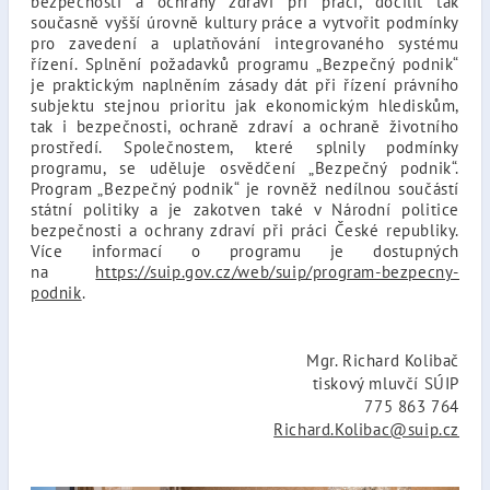
bezpečnosti a ochrany zdraví při práci, docílit tak
současně vyšší úrovně kultury práce a vytvořit podmínky
pro zavedení a uplatňování integrovaného systému
řízení. Splnění požadavků programu „Bezpečný podnik“
je praktickým naplněním zásady dát při řízení právního
subjektu stejnou prioritu jak ekonomickým hlediskům,
tak i bezpečnosti, ochraně zdraví a ochraně životního
prostředí. Společnostem, které splnily podmínky
programu, se uděluje osvědčení „Bezpečný podnik“.
Program „Bezpečný podnik“ je rovněž nedílnou součástí
státní politiky a je zakotven také v Národní politice
bezpečnosti a ochrany zdraví při práci České republiky.
Více informací o programu je dostupných
na
https://suip.gov.cz/web/suip/program-bezpecny-
podnik
.
Mgr. Richard Kolibač
tiskový mluvčí SÚIP
775 863 764
Richard.Kolibac@suip.cz