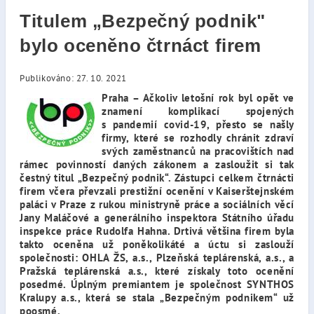
Titulem „Bezpečný podnik"
bylo oceněno čtrnáct firem
Publikováno: 27. 10. 2021
Praha – Ačkoliv letošní rok byl opět ve
znamení komplikací spojených
s pandemií covid-19, přesto se našly
firmy, které se rozhodly chránit zdraví
svých zaměstnanců na pracovištích nad
rámec povinností daných zákonem a zasloužit si tak
čestný titul „Bezpečný podnik“. Zástupci celkem čtrnácti
firem včera převzali prestižní ocenění v Kaiserštejnském
paláci v Praze z rukou ministryně práce a sociálních věcí
Jany Maláčové a generálního inspektora Státního úřadu
inspekce práce Rudolfa Hahna. Drtivá většina firem byla
takto oceněna už poněkolikáté a úctu si zaslouží
společnosti: OHLA ŽS, a.s., Plzeňská teplárenská, a.s., a
Pražská teplárenská a.s., které získaly toto ocenění
posedmé. Úplným premiantem je společnost SYNTHOS
Kralupy a.s., která se stala „Bezpečným podnikem“ už
poosmé.