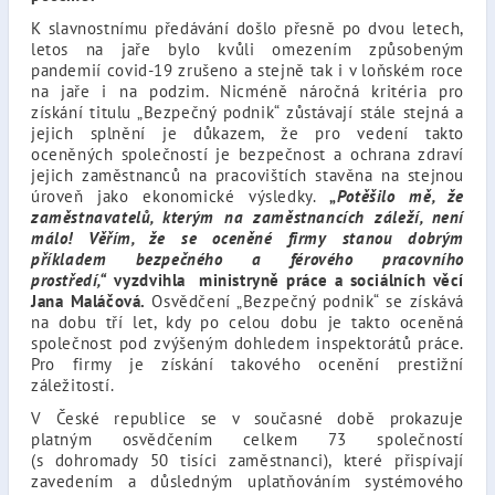
K slavnostnímu předávání došlo přesně po dvou letech,
letos na jaře bylo kvůli omezením způsobeným
pandemií covid-19 zrušeno a stejně tak i v loňském roce
na jaře i na podzim. Nicméně náročná kritéria pro
získání titulu „Bezpečný podnik“ zůstávají stále stejná a
jejich splnění je důkazem, že pro vedení takto
oceněných společností je bezpečnost a ochrana zdraví
jejich zaměstnanců na pracovištích stavěna na stejnou
úroveň jako ekonomické výsledky.
„
Potěšilo mě, že
zaměstnavatelů, kterým na zaměstnancích záleží, není
málo! Věřím, že se oceněné firmy stanou dobrým
příkladem bezpečného a férového pracovního
prostředí,“
vyzdvihla ministryně práce a sociálních věcí
Jana Maláčová.
Osvědčení „Bezpečný podnik“ se získává
na dobu tří let, kdy po celou dobu je takto oceněná
společnost pod zvýšeným dohledem inspektorátů práce.
Pro firmy je získání takového ocenění prestižní
záležitostí.
V České republice se v současné době prokazuje
platným osvědčením celkem 73 společností
(s dohromady 50 tisíci zaměstnanci), které přispívají
zavedením a důsledným uplatňováním systémového