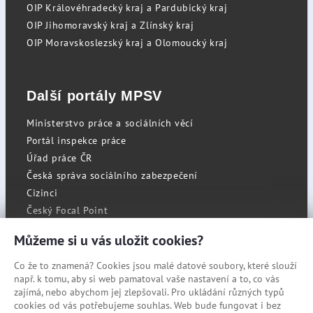
OIP Královéhradecký kraj a Pardubický kraj
OIP Jihomoravský kraj a Zlínský kraj
OIP Moravskoslezský kraj a Olomoucký kraj
Další portály MPSV
Ministerstvo práce a sociálních věcí
Portál inspekce práce
Úřad práce ČR
Česká správa sociálního zabezpečení
Cizinci
Český Focal Point
Můžeme si u vás uložit cookies?
Co že to znamená? Cookies jsou malé datové soubory, které slouží
RSS
např. k tomu, aby si web pamatoval vaše nastavení a to, co vás
Cookies
zajímá, nebo abychom jej zlepšovali. Pro ukládání různých typů
cookies od vás potřebujeme souhlas. Web bude fungovat i bez
Prohlášení o přístupnosti