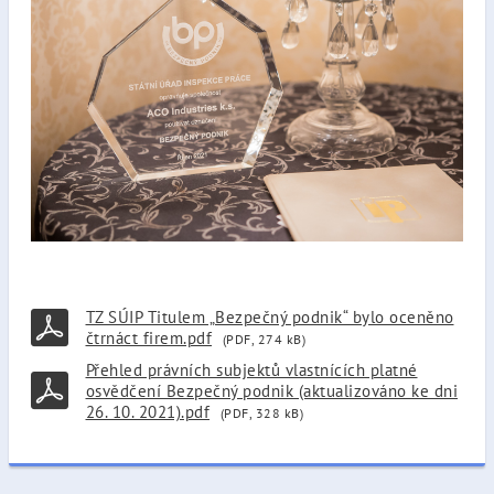
TZ SÚIP Titulem „Bezpečný podnik“ bylo oceněno
čtrnáct firem.pdf
(PDF, 274 kB)
Přehled právních subjektů vlastnících platné
osvědčení Bezpečný podnik (aktualizováno ke dni
26. 10. 2021).pdf
(PDF, 328 kB)