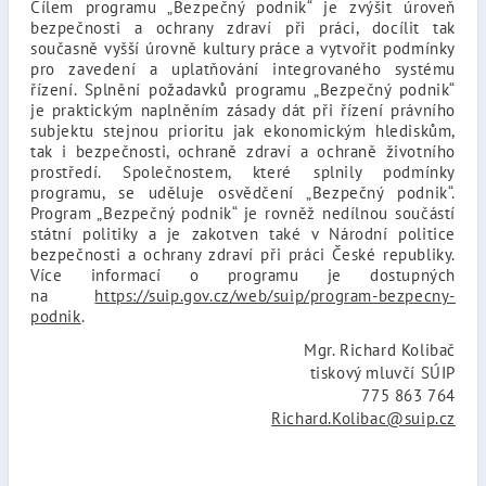
Cílem programu „Bezpečný podnik“ je zvýšit úroveň
bezpečnosti a ochrany zdraví při práci, docílit tak
současně vyšší úrovně kultury práce a vytvořit podmínky
pro zavedení a uplatňování integrovaného systému
řízení. Splnění požadavků programu „Bezpečný podnik“
je praktickým naplněním zásady dát při řízení právního
subjektu stejnou prioritu jak ekonomickým hlediskům,
tak i bezpečnosti, ochraně zdraví a ochraně životního
prostředí. Společnostem, které splnily podmínky
programu, se uděluje osvědčení „Bezpečný podnik“.
Program „Bezpečný podnik“ je rovněž nedílnou součástí
státní politiky a je zakotven také v Národní politice
bezpečnosti a ochrany zdraví při práci České republiky.
Více informací o programu je dostupných
na
https://suip.gov.cz/web/suip/program-bezpecny-
podnik
.
Mgr. Richard Kolibač
tiskový mluvčí SÚIP
775 863 764
Richard.Kolibac@suip.cz