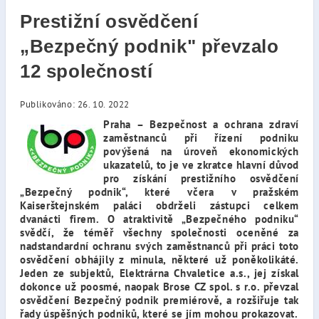
Prestižní osvědčení
„Bezpečný podnik" převzalo
12 společností
Publikováno: 26. 10. 2022
Praha – Bezpečnost a ochrana zdraví
zaměstnanců při řízení podniku
povýšená na úroveň ekonomických
ukazatelů, to je ve zkratce hlavní důvod
pro získání prestižního osvědčení
„Bezpečný podnik“, které včera v pražském
Kaiserštejnském paláci obdrželi
zástupci celkem
dvanácti firem.
O atraktivitě „Bezpečného podniku“
svědčí, že téměř všechny společnosti oceněné za
nadstandardní ochranu svých zaměstnanců při práci toto
osvědčení obhájily z minula, některé už poněkolikáté.
Jeden ze subjektů,
Elektrárna Chvaletice a.s., jej získal
dokonce už poosmé, naopak Brose CZ spol. s r.o. převzal
osvědčení Bezpečný podnik premiérově, a rozšiřuje tak
řady úspěšných podniků, které se jím mohou prokazovat.