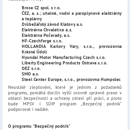
Brose CZ spol. s r.o.
ČEZ, a. s.; uhelné, vodní a paroplynové elektrárny
a teplárny
Drůbežářský závod Klatovy a.s.
Elektrárna Chvaletice a.s.
Elektrárna Počerady, a.s.
HF-Czechforge s.r.o.
HOLLANDIA Karlovy Vary, s.r.o., provozovna
Krásné Údolí
Hyundai Motor Manufacturing Czech s.r.o.
Liberty Engineering Products Ostrava s.r.o.
OEZ s.r.o.
SMO a.s.
Steel Center Europe, s.r.o., provozovna Humpolec
Neustálé zlepšování, které je jedním z požadavků
programu, pomáhá docílit vyšší úrovně správné praxe v
oblasti bezpečnosti a ochrany zdraví při práci, a proto
bude MPSV i SÚIP program „Bezpečný podnik“
podporovat i nadále.
O programu "Bezpečný podnik"