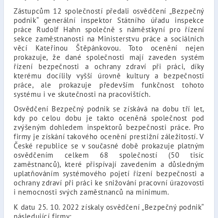
Zástupcům 12 společností předali osvědčení „Bezpečný
podnik“ generální inspektor Státního úřadu inspekce
práce Rudolf Hahn společně s náměstkyní pro řízení
sekce zaměstnanosti na Ministerstvu práce a sociálních
věcí Kateřinou Štěpánkovou. Toto ocenění nejen
prokazuje, že dané společnosti mají zaveden systém
řízení bezpečnosti a ochrany zdraví při práci, díky
kterému docílily vyšší úrovně kultury a bezpečnosti
práce, ale prokazuje především funkčnost tohoto
systému i ve skutečnosti na pracovištích.
Osvědčení Bezpečný podnik se získává na dobu tří let,
kdy po celou dobu je takto oceněná společnost pod
zvýšeným dohledem inspektorů bezpečnosti práce. Pro
firmy je získání takového ocenění prestižní záležitostí. V
České republice se v současné době prokazuje platným
osvědčením celkem 68 společností (50 tisíc
zaměstnanců), které přispívají zavedením a důsledným
uplatňováním systémového pojetí řízení bezpečnosti a
ochrany zdraví při práci ke snižování pracovní úrazovosti
i nemocnosti svých zaměstnanců na minimum.
K datu 25. 10. 2022 získaly osvědčení „Bezpečný podnik“
následující firmy: