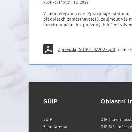
Publikováno: 19. 12. 2022
V nejnovějším čísle Zpravodaje Státního
předpisech zaměstnavatelů, zaujmout vás mů
dozvíte o pádech z pojízdných lešení vlive
Zpravodaj SÚIP č. 4/2022.pdf
(PDF, 45
SÚIP
Oblastní i
SÚIP
OIP Hlavní měs
E-podatelna
OIP Středočeský