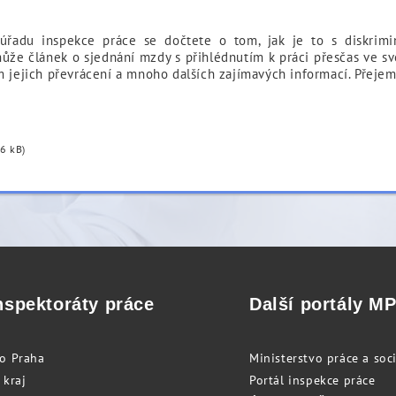
 úřadu inspekce práce se dočtete o tom, jak je to s diskrim
že článek o sjednání mzdy s přihlédnutím k práci přesčas ve svět
m jejich převrácení a mnoho dalších zajímavých informací. Přejem
6 kB)
nspektoráty práce
Další portály M
to Praha
Ministerstvo práce a soci
 kraj
Portál inspekce práce