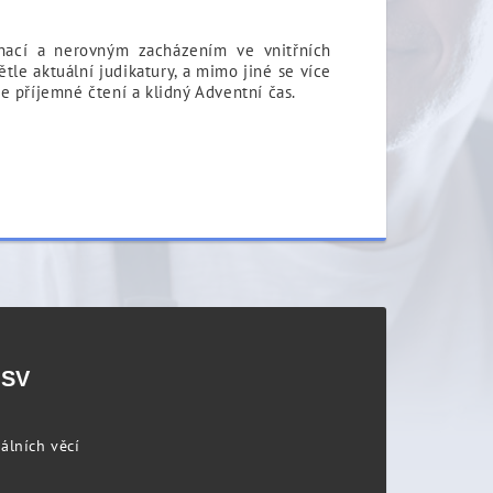
inací a nerovným zacházením ve vnitřních
le aktuální judikatury, a mimo jiné se více
e příjemné čtení a klidný Adventní čas.
PSV
álních věcí