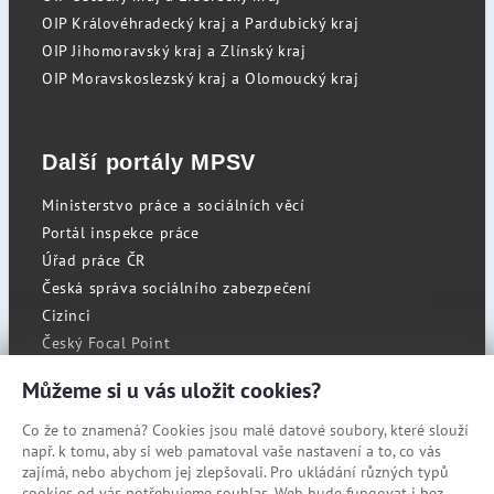
OIP Královéhradecký kraj a Pardubický kraj
OIP Jihomoravský kraj a Zlínský kraj
OIP Moravskoslezský kraj a Olomoucký kraj
Další portály MPSV
Ministerstvo práce a sociálních věcí
Portál inspekce práce
Úřad práce ČR
Česká správa sociálního zabezpečení
Cizinci
Český Focal Point
Můžeme si u vás uložit cookies?
Co že to znamená? Cookies jsou malé datové soubory, které slouží
RSS
např. k tomu, aby si web pamatoval vaše nastavení a to, co vás
Cookies
zajímá, nebo abychom jej zlepšovali. Pro ukládání různých typů
cookies od vás potřebujeme souhlas. Web bude fungovat i bez