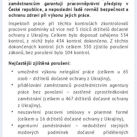
zaměstnancům garantují pracovněprávní předpisy v
České republice, a neposlední řadě rovněž bezpečnost a
ochranu zdraví při výkonu jejich práce.
Inspektoři práce při těchto kontrolách zkontrolovali
pracovní podmínky už více než 5 tisíců držitelů dočasné
ochrany z Ukrajiny. Celkem bylo doposud zahájeno 534
kontrol, z nichž bylo 434 kontrol dokončeno. Z těchto
dokončených kontrol jich celkem 330 zjistilo porušení
zákonů, bez porušení bylo 104 kontrol.
Nejčastější zjištěná porušení:
umožnění výkonu nelegální práce (celkem u 65
osob – držitelů dočasné ochrany z Ukrajiny),
přidělování zaměstnanců prostřednictvím agentury
práce bez povolení – zastřené zprostředkování
zaměstnání (celkem u 467 držitelů dočasné ochrany
z Ukrajiny),
neuzavření pracovní smlouvy v písemné formě
(celkem u 16 držitelů dočasné ochrany z Ukrajiny),
agenturní zaměstnávání – nedodržení stejných
mzdových podmínek dočasně přidělených