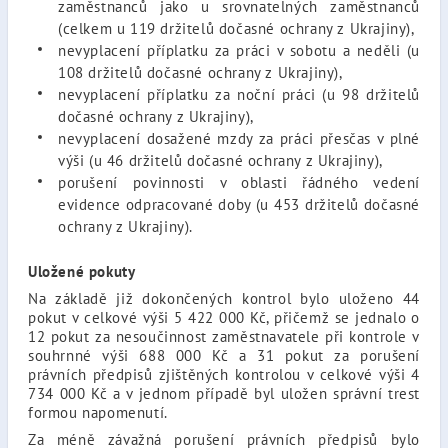
zaměstnanců jako u srovnatelných zaměstnanců
(celkem u 119 držitelů dočasné ochrany z Ukrajiny),
nevyplacení příplatku za práci v sobotu a neděli (u
108 držitelů dočasné ochrany z Ukrajiny),
nevyplacení příplatku za noční práci (u 98 držitelů
dočasné ochrany z Ukrajiny),
nevyplacení dosažené mzdy za práci přesčas v plné
výši (u 46 držitelů dočasné ochrany z Ukrajiny),
porušení povinnosti v oblasti řádného vedení
evidence odpracované doby (u 453 držitelů dočasné
ochrany z Ukrajiny).
Uložené pokuty
Na základě již dokončených kontrol bylo uloženo 44
pokut v celkové výši 5 422 000 Kč, přičemž se jednalo o
12 pokut za nesoučinnost zaměstnavatele při kontrole v
souhrnné výši 688 000 Kč a 31 pokut za porušení
právních předpisů zjištěných kontrolou v celkové výši 4
734 000 Kč a v jednom případě byl uložen správní trest
formou napomenutí.
Za méně závažná porušení právních předpisů bylo