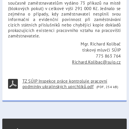
současně zaměstnavatelům vydáno 73 příkazů na místě
(blokových pokut) v celkové výši 291 000 Kč. Jednalo se
zejména o případy, kdy zaměstnavatel nesplnil svou
informační a evidenční povinnost při zaměstnávání
cizích státních příslušníků nebo chybějící kopie dokladů
prokazujících existenci pracovního vztahu na pracovišti
zaměstnavatele.
Mgr. Richard Kolibač
tiskový mluvčí SÚIP
775 863 764
Richard.Kolibac@suip.cz
TZ SÚIP Inspekce práce kontroluje pracovní
podmínky ukrajinských uprchlíků.pdf
(PDF, 254 kB)