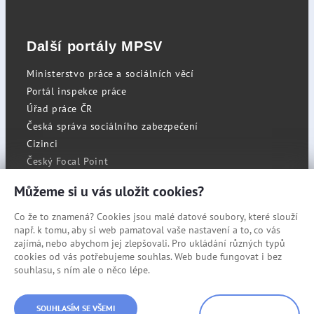
Další portály MPSV
Ministerstvo práce a sociálních věcí
Portál inspekce práce
Úřad práce ČR
Česká správa sociálního zabezpečení
Cizinci
Český Focal Point
Můžeme si u vás uložit cookies?
Co že to znamená? Cookies jsou malé datové soubory, které slouží
RSS
např. k tomu, aby si web pamatoval vaše nastavení a to, co vás
Cookies
zajímá, nebo abychom jej zlepšovali. Pro ukládání různých typů
cookies od vás potřebujeme souhlas. Web bude fungovat i bez
Prohlášení o přístupnosti
souhlasu, s ním ale o něco lépe.
Mapa stránek
SOUHLASÍM SE VŠEMI
© Státní úřad inspekce práce