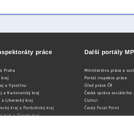
nspektoráty práce
Další portály M
to Praha
Ministerstvo práce a soci
 kraj
Portál inspekce práce
raj a Vysočinu
Úřad práce ČR
j a Karlovarský kraj
Česká správa sociálního
 a Liberecký kraj
Cizinci
ecký kraj a Pardubický kraj
Český Focal Point
 kraj a Zlínský kraj
zský kraj a Olomoucký kraj