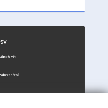
PSV
álních věcí
 zabezpečení