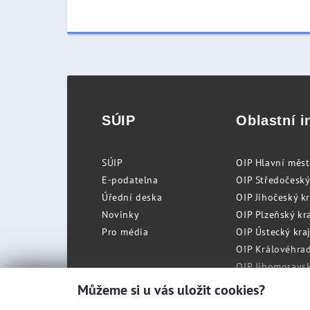
SÚIP
Oblastní i
SÚIP
OIP Hlavní měs
E-podatelna
OIP Středočeský
Úřední deska
OIP Jihočeský k
Novinky
OIP Plzeňský kra
Pro média
OIP Ústecký kraj
OIP Královéhrad
OIP Jihomoravský
OIP Moravskosle
Můžeme si u vás uložit cookies?