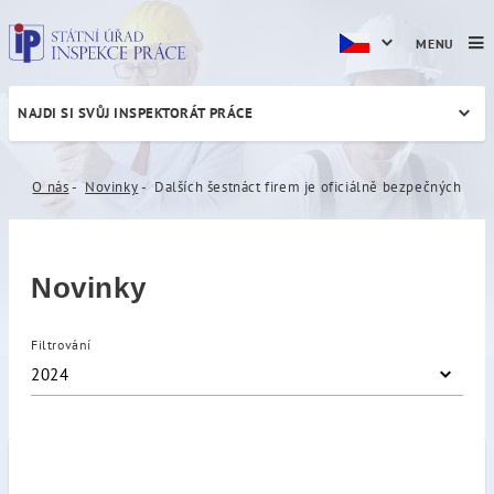
MENU
NAJDI SI SVŮJ INSPEKTORÁT PRÁCE
Dalších šestnáct firem je o
O nás
Novinky
Dalších šestnáct firem je oficiálně bezpečných
Novinky
Filtrování
2024