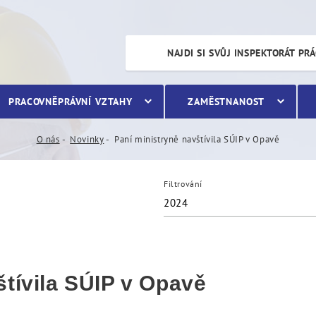
a SÚIP v Opavě
NAJDI SI SVŮJ INSPEKTORÁT PR
PRACOVNĚPRÁVNÍ VZTAHY
ZAMĚSTNANOST
O nás
Novinky
Paní ministryně navštívila SÚIP v Opavě
Filtrování
2024
štívila SÚIP v Opavě