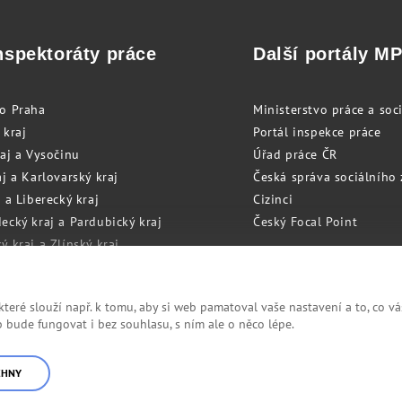
nspektoráty práce
Další portály M
to Praha
Ministerstvo práce a soci
 kraj
Portál inspekce práce
raj a Vysočinu
Úřad práce ČR
j a Karlovarský kraj
Česká správa sociálního
 a Liberecký kraj
Cizinci
ecký kraj a Pardubický kraj
Český Focal Point
 kraj a Zlínský kraj
zský kraj a Olomoucký kraj
eré slouží např. k tomu, aby si web pamatoval vaše nastavení a to, co vá
bude fungovat i bez souhlasu, s ním ale o něco lépe.
Cookies
RSS
CHNY