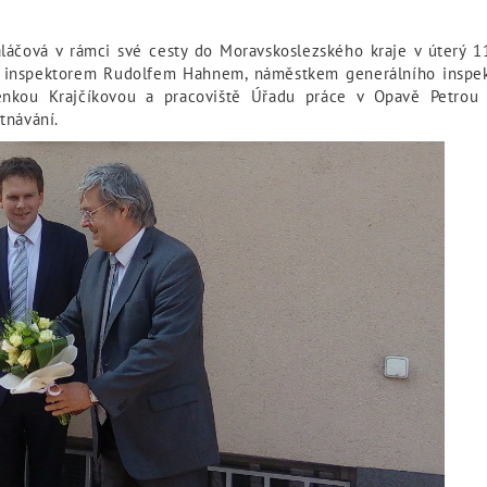
láčová v rámci své cesty do Moravskoslezského kraje v úterý 11
m inspektorem Rudolfem Hahnem, náměstkem generálního inspekt
nkou Krajčíkovou a pracoviště Úřadu práce v Opavě Petrou B
tnávání.