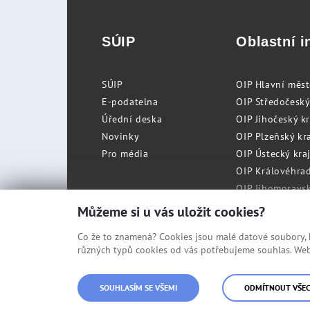
SÚIP
Oblastní i
SÚIP
OIP Hlavní měs
E-podatelna
OIP Středočeský
Úřední deska
OIP Jihočeský k
Novinky
OIP Plzeňský kra
Pro média
OIP Ústecký kraj
OIP Královéhrad
OIP Jihomoravský
OIP Moravskosle
Můžeme si u vás uložit cookies?
Co že to znamená? Cookies jsou malé datové soubory, kt
různých typů cookies od vás potřebujeme souhlas. Web 
© Státní úřad inspekce práce
SOUHLASÍM SE VŠEMI
ODMÍTNOUT VŠE