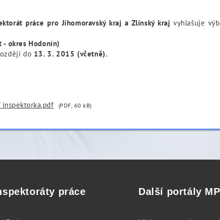
ektorát práce pro Jihomoravský kraj a Zlínský kraj
vyhlašuje vý
t - okres Hodonín)
později do
13. 3. 2015 (včetně).
/ inspektorka.pdf
(PDF, 60 kB)
nspektoráty práce
Další portály M